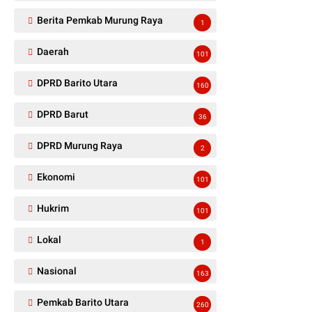
Berita Pemkab Murung Raya
1
Daerah
101
DPRD Barito Utara
160
DPRD Barut
36
DPRD Murung Raya
2
Ekonomi
101
Hukrim
101
Lokal
1
Nasional
163
Pemkab Barito Utara
260