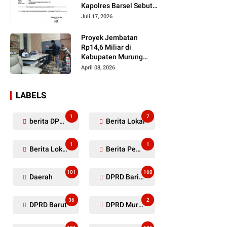
Kapolres Barsel Sebut
Dugaan Penyerobotan
Juli 17, 2026
Lahan Masih Diselidiki
Proyek Jembatan
Rp14,6 Miliar di
Kabupaten Murung
Raya Mangkrak,
April 08, 2026
Kontraktor Diduga
Tinggalkan Kewajiban
LABELS
1
7
berita DPRD Murung Raya
Berita Lokal
1
1
Berita Lokal Kabupaten Barito Utara
Berita Pemkab Murung Raya
101
160
Daerah
DPRD Barito Utara
36
2
DPRD Barut
DPRD Murung Raya