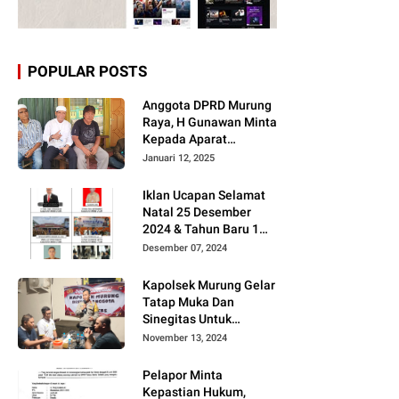
POPULAR POSTS
Anggota DPRD Murung
Raya, H Gunawan Minta
Kepada Aparat
Berantas judi dan
Januari 12, 2025
Narkoba Sesuai
Instruksi Presiden RI
Iklan Ucapan Selamat
Natal 25 Desember
2024 & Tahun Baru 1
Januari 2025
Desember 07, 2024
Kapolsek Murung Gelar
Tatap Muka Dan
Sinegitas Untuk
Menjaga Situasi
November 13, 2024
Kamtibmas Yang
Kondusif Dengan Insan
Pelapor Minta
Pers
Kepastian Hukum,