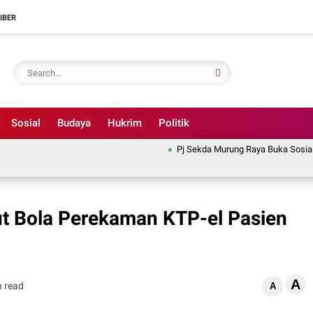
IBER
Sosial
Budaya
Hukrim
Politik
Pj Sekda Murung Raya Buka Sosialisas
ut Bola Perekaman KTP-el Pasien
A
n read
A