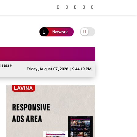
Network
i Perbup PJPK 2026–2030, Perkuat Arah Pembangunan Kependudukan
Murun
Friday
,
August
07
,
2026
|
9:44 19 PM