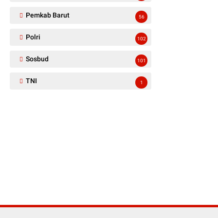
Pemkab Barut
56
Polri
102
Sosbud
101
TNI
1