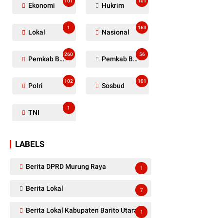
101
101
Ekonomi
Hukrim
1
163
Lokal
Nasional
260
56
Pemkab Barito Utara
Pemkab Barut
102
101
Polri
Sosbud
1
TNI
LABELS
Berita DPRD Murung Raya
1
Berita Lokal
7
Berita Lokal Kabupaten Barito Utara
1