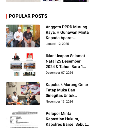
POPULAR POSTS
Anggota DPRD Murung
Raya, H Gunawan Minta
Kepada Aparat
Berantas judi dan
Januari 12, 2025
Narkoba Sesuai
Instruksi Presiden RI
Iklan Ucapan Selamat
Natal 25 Desember
2024 & Tahun Baru 1
Januari 2025
Desember 07, 2024
Kapolsek Murung Gelar
Tatap Muka Dan
Sinegitas Untuk
Menjaga Situasi
November 13, 2024
Kamtibmas Yang
Kondusif Dengan Insan
Pelapor Minta
Pers
Kepastian Hukum,
Kapolres Barsel Sebut