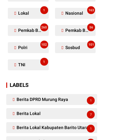
1
163
Lokal
Nasional
260
56
Pemkab Barito Utara
Pemkab Barut
102
101
Polri
Sosbud
1
TNI
LABELS
Berita DPRD Murung Raya
1
Berita Lokal
7
Berita Lokal Kabupaten Barito Utara
1