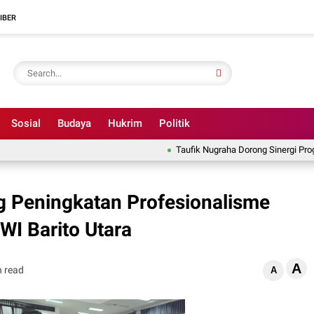
IBER
Sosial
Budaya
Hukrim
Politik
Taufik Nugraha Dorong Sinergi Program 
 Peningkatan Profesionalisme
I Barito Utara
A
n read
A