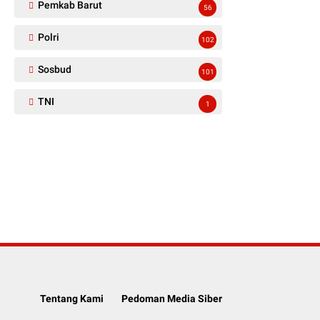
Pemkab Barut
56
Polri
102
Sosbud
101
TNI
1
Tentang Kami
Pedoman Media Siber