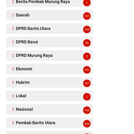
Berita Pemkab Murung Raya
1
Daerah
101
DPRD Barito Utara
160
DPRD Barut
36
DPRD Murung Raya
2
Ekonomi
101
Hukrim
101
Lokal
1
Nasional
163
Pemkab Barito Utara
260