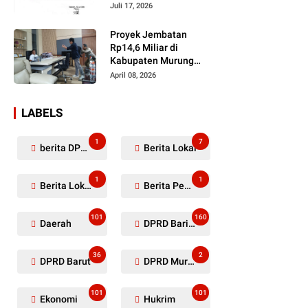
Dugaan Penyerobotan
Juli 17, 2026
Lahan Masih Diselidiki
Proyek Jembatan
Rp14,6 Miliar di
Kabupaten Murung
Raya Mangkrak,
April 08, 2026
Kontraktor Diduga
Tinggalkan Kewajiban
LABELS
1
7
berita DPRD Murung Raya
Berita Lokal
1
1
Berita Lokal Kabupaten Barito Utara
Berita Pemkab Murung Raya
101
160
Daerah
DPRD Barito Utara
36
2
DPRD Barut
DPRD Murung Raya
101
101
Ekonomi
Hukrim