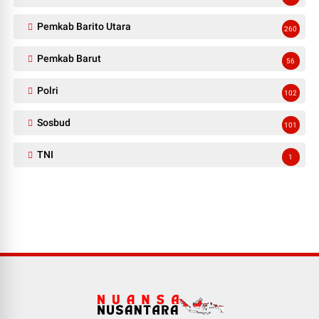
Pemkab Barito Utara
260
Pemkab Barut
56
Polri
102
Sosbud
101
TNI
1