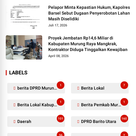
Pelapor Minta Kepastian Hukum, Kapolres
Barsel Sebut Dugaan Penyerobotan Lahan
Masih Diselidiki
Juli 17, 2026
Proyek Jembatan Rp14,6 Miliar di
Kabupaten Murung Raya Mangkrak,
Kontraktor Diduga Tinggalkan Kewajiban
April 08, 2026
LABELS
1
7
berita DPRD Murung Raya
Berita Lokal
1
1
Berita Lokal Kabupaten Barito Utara
Berita Pemkab Murung Raya
101
160
Daerah
DPRD Barito Utara
36
2