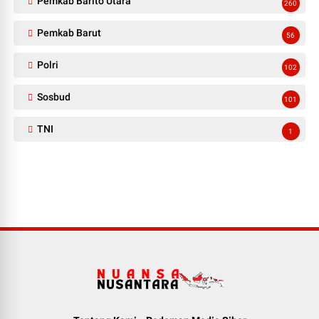
Pemkab Barito Utara
260
Pemkab Barut
56
Polri
102
Sosbud
101
TNI
1