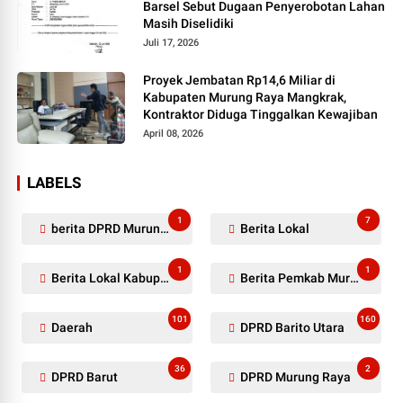
Barsel Sebut Dugaan Penyerobotan Lahan
Masih Diselidiki
Juli 17, 2026
Proyek Jembatan Rp14,6 Miliar di
Kabupaten Murung Raya Mangkrak,
Kontraktor Diduga Tinggalkan Kewajiban
April 08, 2026
LABELS
1
7
berita DPRD Murung Raya
Berita Lokal
1
1
Berita Lokal Kabupaten Barito Utara
Berita Pemkab Murung Raya
101
160
Daerah
DPRD Barito Utara
36
2
DPRD Barut
DPRD Murung Raya