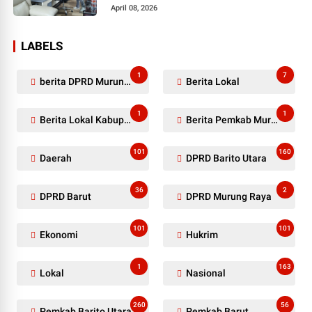
April 08, 2026
LABELS
1
7
berita DPRD Murung Raya
Berita Lokal
1
1
Berita Lokal Kabupaten Barito Utara
Berita Pemkab Murung Raya
101
160
Daerah
DPRD Barito Utara
36
2
DPRD Barut
DPRD Murung Raya
101
101
Ekonomi
Hukrim
1
163
Lokal
Nasional
260
56
Pemkab Barito Utara
Pemkab Barut