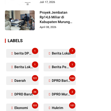
Dugaan Penyerobotan
Juli 17, 2026
Lahan Masih Diselidiki
Proyek Jembatan
Rp14,6 Miliar di
Kabupaten Murung
Raya Mangkrak,
April 08, 2026
Kontraktor Diduga
Tinggalkan Kewajiban
LABELS
1
7
berita DPRD Murung Raya
Berita Lokal
1
1
Berita Lokal Kabupaten Barito Utara
Berita Pemkab Murung Raya
101
160
Daerah
DPRD Barito Utara
36
2
DPRD Barut
DPRD Murung Raya
101
101
Ekonomi
Hukrim