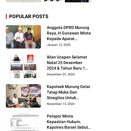
POPULAR POSTS
Anggota DPRD Murung
Raya, H Gunawan Minta
Kepada Aparat
Berantas judi dan
Januari 12, 2025
Narkoba Sesuai
Instruksi Presiden RI
Iklan Ucapan Selamat
Natal 25 Desember
2024 & Tahun Baru 1
Januari 2025
Desember 07, 2024
Kapolsek Murung Gelar
Tatap Muka Dan
Sinegitas Untuk
Menjaga Situasi
November 13, 2024
Kamtibmas Yang
Kondusif Dengan Insan
Pelapor Minta
Pers
Kepastian Hukum,
Kapolres Barsel Sebut