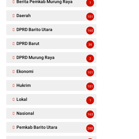
Berita Pemkab Murung Raya
1
Daerah
101
DPRD Barito Utara
160
DPRD Barut
36
DPRD Murung Raya
2
Ekonomi
101
Hukrim
101
Lokal
1
Nasional
163
Pemkab Barito Utara
260