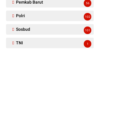
Pemkab Barut
56
Polri
102
Sosbud
101
TNI
1