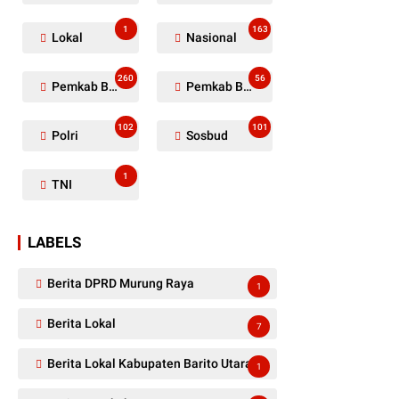
1
163
Lokal
Nasional
260
56
Pemkab Barito Utara
Pemkab Barut
102
101
Polri
Sosbud
1
TNI
LABELS
Berita DPRD Murung Raya
1
Berita Lokal
7
Berita Lokal Kabupaten Barito Utara
1