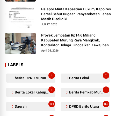
Pelapor Minta Kepastian Hukum, Kapolres
Barsel Sebut Dugaan Penyerobotan Lahan
Masih Diselidiki
Juli 17, 2026
Proyek Jembatan Rp14,6 Miliar di
Kabupaten Murung Raya Mangkrak,
Kontraktor Diduga Tinggalkan Kewajiban
April 08, 2026
LABELS
1
7
berita DPRD Murung Raya
Berita Lokal
1
1
Berita Lokal Kabupaten Barito Utara
Berita Pemkab Murung Raya
101
160
Daerah
DPRD Barito Utara