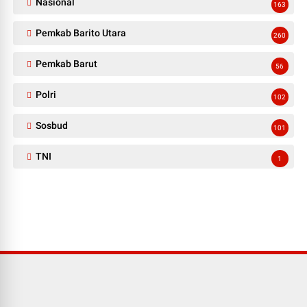
Nasional
163
Pemkab Barito Utara
260
Pemkab Barut
56
Polri
102
Sosbud
101
TNI
1