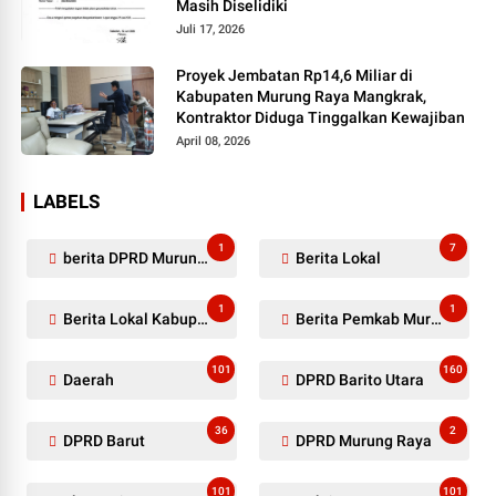
Masih Diselidiki
Juli 17, 2026
Proyek Jembatan Rp14,6 Miliar di
Kabupaten Murung Raya Mangkrak,
Kontraktor Diduga Tinggalkan Kewajiban
April 08, 2026
LABELS
1
7
berita DPRD Murung Raya
Berita Lokal
1
1
Berita Lokal Kabupaten Barito Utara
Berita Pemkab Murung Raya
101
160
Daerah
DPRD Barito Utara
36
2
DPRD Barut
DPRD Murung Raya
101
101