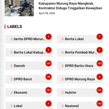
Kabupaten Murung Raya Mangkrak,
Kontraktor Diduga Tinggalkan Kewajiban
April 08, 2026
LABELS
1
7
berita DPRD Murung Raya
Berita Lokal
1
1
Berita Lokal Kabupaten Barito Utara
Berita Pemkab Murung Raya
101
160
Daerah
DPRD Barito Utara
36
2
DPRD Barut
DPRD Murung Raya
101
101
Ekonomi
Hukrim
1
163
Lokal
Nasional