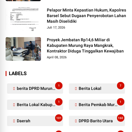
Pelapor Minta Kepastian Hukum, Kapolres
Barsel Sebut Dugaan Penyerobotan Lahan
Masih Diselidiki
Juli 17, 2026
Proyek Jembatan Rp14,6 Miliar di
Kabupaten Murung Raya Mangkrak,
Kontraktor Diduga Tinggalkan Kewajiban
April 08, 2026
LABELS
1
7
berita DPRD Murung Raya
Berita Lokal
1
1
Berita Lokal Kabupaten Barito Utara
Berita Pemkab Murung Raya
101
160
Daerah
DPRD Barito Utara