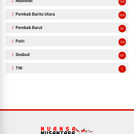
Nasional
163
Pemkab Barito Utara
260
Pemkab Barut
56
Polri
102
Sosbud
101
TNI
1