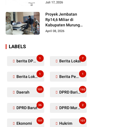
Dugaan Penyerobotan
Juli 17, 2026
Lahan Masih Diselidiki
Proyek Jembatan
Rp14,6 Miliar di
Kabupaten Murung
Raya Mangkrak,
April 08, 2026
Kontraktor Diduga
Tinggalkan Kewajiban
LABELS
1
7
berita DPRD Murung Raya
Berita Lokal
1
1
Berita Lokal Kabupaten Barito Utara
Berita Pemkab Murung Raya
101
160
Daerah
DPRD Barito Utara
36
2
DPRD Barut
DPRD Murung Raya
101
101
Ekonomi
Hukrim