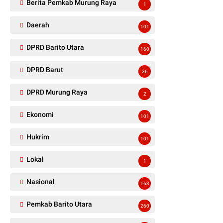
Berita Pemkab Murung Raya
1
Daerah
101
DPRD Barito Utara
160
DPRD Barut
36
DPRD Murung Raya
2
Ekonomi
101
Hukrim
101
Lokal
1
Nasional
163
Pemkab Barito Utara
260