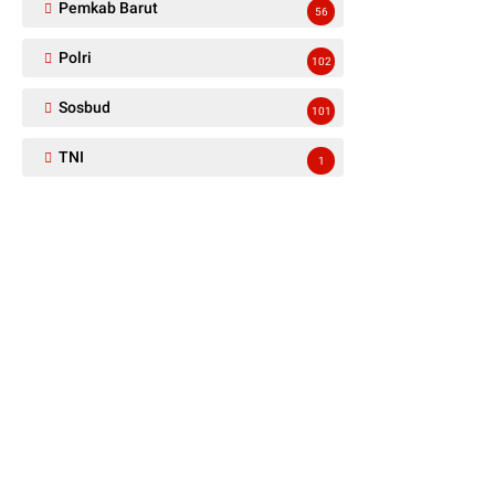
Pemkab Barut
56
Polri
102
Sosbud
101
TNI
1