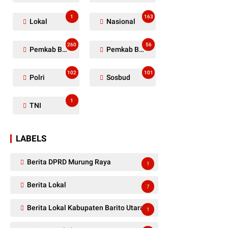
1
163
Lokal
Nasional
260
56
Pemkab Barito Utara
Pemkab Barut
102
101
Polri
Sosbud
1
TNI
LABELS
Berita DPRD Murung Raya
1
Berita Lokal
7
Berita Lokal Kabupaten Barito Utara
1