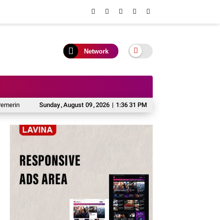
Network
ntahan Desa/Kelurahan se-Kalteng
Sunday
,
August
09
,
2026
Taufik Nugraha Dorong Penambahan IPA 
|
1:36 32 PM