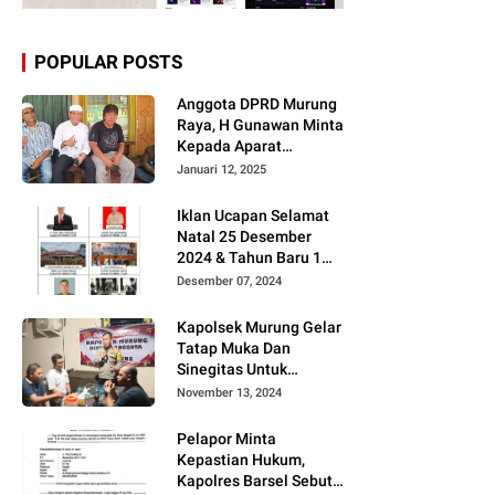
POPULAR POSTS
Anggota DPRD Murung
Raya, H Gunawan Minta
Kepada Aparat
Berantas judi dan
Januari 12, 2025
Narkoba Sesuai
Instruksi Presiden RI
Iklan Ucapan Selamat
Natal 25 Desember
2024 & Tahun Baru 1
Januari 2025
Desember 07, 2024
Kapolsek Murung Gelar
Tatap Muka Dan
Sinegitas Untuk
Menjaga Situasi
November 13, 2024
Kamtibmas Yang
Kondusif Dengan Insan
Pelapor Minta
Pers
Kepastian Hukum,
Kapolres Barsel Sebut