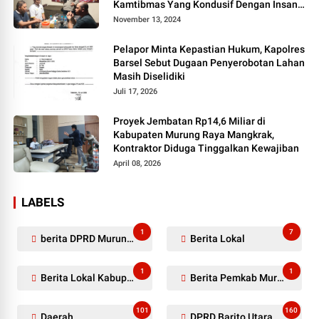
Kamtibmas Yang Kondusif Dengan Insan
Pers
November 13, 2024
Pelapor Minta Kepastian Hukum, Kapolres
Barsel Sebut Dugaan Penyerobotan Lahan
Masih Diselidiki
Juli 17, 2026
Proyek Jembatan Rp14,6 Miliar di
Kabupaten Murung Raya Mangkrak,
Kontraktor Diduga Tinggalkan Kewajiban
April 08, 2026
LABELS
1
7
berita DPRD Murung Raya
Berita Lokal
1
1
Berita Lokal Kabupaten Barito Utara
Berita Pemkab Murung Raya
101
160
Daerah
DPRD Barito Utara