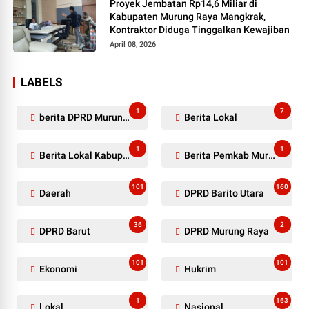
Proyek Jembatan Rp14,6 Miliar di
Kabupaten Murung Raya Mangkrak,
Kontraktor Diduga Tinggalkan Kewajiban
April 08, 2026
LABELS
1
7
berita DPRD Murung Raya
Berita Lokal
1
1
Berita Lokal Kabupaten Barito Utara
Berita Pemkab Murung Raya
101
160
Daerah
DPRD Barito Utara
36
2
DPRD Barut
DPRD Murung Raya
101
101
Ekonomi
Hukrim
1
163
Lokal
Nasional