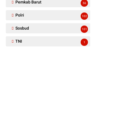
Pemkab Barut
56
Polri
102
Sosbud
101
TNI
1