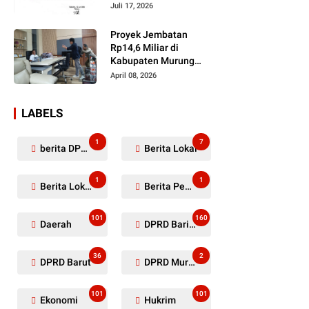
Dugaan Penyerobotan
Juli 17, 2026
Lahan Masih Diselidiki
Proyek Jembatan
Rp14,6 Miliar di
Kabupaten Murung
Raya Mangkrak,
April 08, 2026
Kontraktor Diduga
Tinggalkan Kewajiban
LABELS
1
7
berita DPRD Murung Raya
Berita Lokal
1
1
Berita Lokal Kabupaten Barito Utara
Berita Pemkab Murung Raya
101
160
Daerah
DPRD Barito Utara
36
2
DPRD Barut
DPRD Murung Raya
101
101
Ekonomi
Hukrim