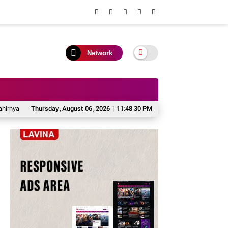
Network
 Inovasi Daerah
Thursday
Waket II DPRD Apresiasi Sukses Turnamen Futsal Bupati 
,
August
06
,
2026
|
11:48 31 PM