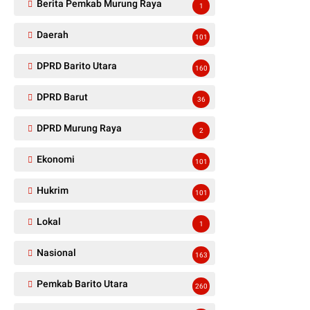
Berita Pemkab Murung Raya
1
Daerah
101
DPRD Barito Utara
160
DPRD Barut
36
DPRD Murung Raya
2
Ekonomi
101
Hukrim
101
Lokal
1
Nasional
163
Pemkab Barito Utara
260