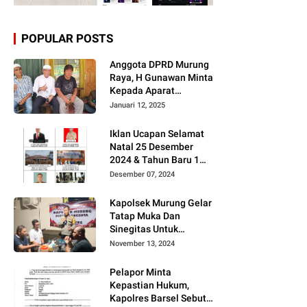
POPULAR POSTS
Anggota DPRD Murung
Raya, H Gunawan Minta
Kepada Aparat
Berantas judi dan
Januari 12, 2025
Narkoba Sesuai
Instruksi Presiden RI
Iklan Ucapan Selamat
Natal 25 Desember
2024 & Tahun Baru 1
Januari 2025
Desember 07, 2024
Kapolsek Murung Gelar
Tatap Muka Dan
Sinegitas Untuk
Menjaga Situasi
November 13, 2024
Kamtibmas Yang
Kondusif Dengan Insan
Pelapor Minta
Pers
Kepastian Hukum,
Kapolres Barsel Sebut