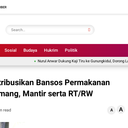
IBER
Sosial
Budaya
Hukrim
Politik
Nurul Anwar Dukung Kaji Tiru ke Gunungkidul, Dorong Lahirnya
stribusikan Bansos Permakanan
mang, Mantir serta RT/RW
A
n read
A