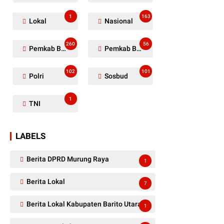
1
163
Lokal
Nasional
260
56
Pemkab Barito Utara
Pemkab Barut
102
101
Polri
Sosbud
1
TNI
LABELS
Berita DPRD Murung Raya
1
Berita Lokal
7
Berita Lokal Kabupaten Barito Utara
1