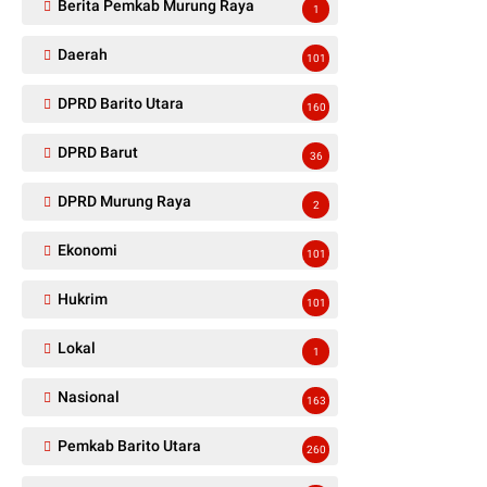
Berita Pemkab Murung Raya
1
Daerah
101
DPRD Barito Utara
160
DPRD Barut
36
DPRD Murung Raya
2
Ekonomi
101
Hukrim
101
Lokal
1
Nasional
163
Pemkab Barito Utara
260