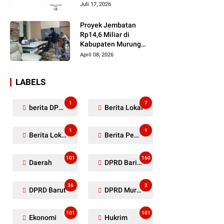
Dugaan Penyerobotan
Juli 17, 2026
Lahan Masih Diselidiki
Proyek Jembatan
Rp14,6 Miliar di
Kabupaten Murung
Raya Mangkrak,
April 08, 2026
Kontraktor Diduga
Tinggalkan Kewajiban
LABELS
1
7
berita DPRD Murung Raya
Berita Lokal
1
1
Berita Lokal Kabupaten Barito Utara
Berita Pemkab Murung Raya
101
160
Daerah
DPRD Barito Utara
36
2
DPRD Barut
DPRD Murung Raya
101
101
Ekonomi
Hukrim