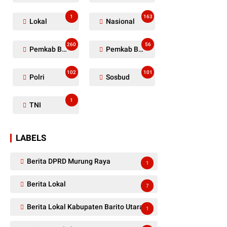
1
163
Lokal
Nasional
260
56
Pemkab Barito Utara
Pemkab Barut
102
101
Polri
Sosbud
1
TNI
LABELS
Berita DPRD Murung Raya
1
Berita Lokal
7
Berita Lokal Kabupaten Barito Utara
1