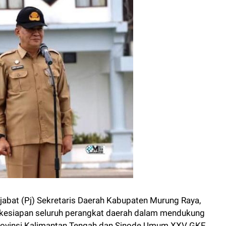
abat (Pj) Sekretaris Daerah Kabupaten Murung Raya,
 kesiapan seluruh perangkat daerah dalam mendukung
rovinsi Kalimantan Tengah dan Sinode Umum XXV GKE