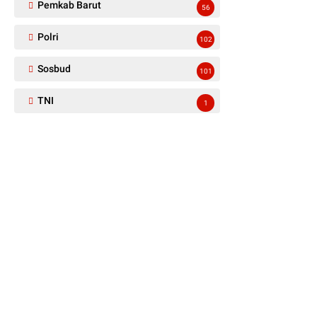
Pemkab Barut
56
Polri
102
Sosbud
101
TNI
1