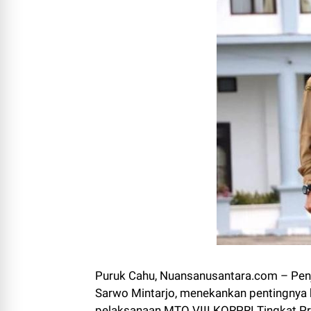
Puruk Cahu, Nuansanusantara.com – Penj
Sarwo Mintarjo, menekankan pentingnya
pelaksanaan MTQ VIII KORPRI Tingkat P