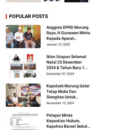
POPULAR POSTS
Anggota DPRD Murung
Raya, H Gunawan Minta
Kepada Aparat
Berantas judi dan
Januari 12, 2025
Narkoba Sesuai
Instruksi Presiden RI
Iklan Ucapan Selamat
Natal 25 Desember
2024 & Tahun Baru 1
Januari 2025
Desember 07, 2024
Kapolsek Murung Gelar
Tatap Muka Dan
Sinegitas Untuk
Menjaga Situasi
November 13, 2024
Kamtibmas Yang
Kondusif Dengan Insan
Pelapor Minta
Pers
Kepastian Hukum,
Kapolres Barsel Sebut