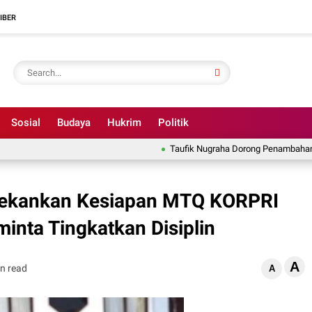
IBER
Sosial
Budaya
Hukrim
Politik
Taufik Nugraha Dorong Penambahan IPA unt
Tekankan Kesiapan MTQ KORPRI
inta Tingkatkan Disiplin
A
n read
A