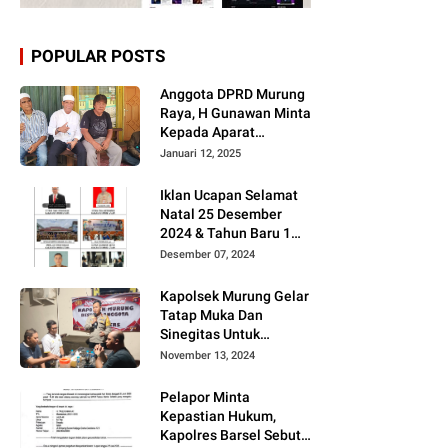
POPULAR POSTS
Anggota DPRD Murung
Raya, H Gunawan Minta
Kepada Aparat
Berantas judi dan
Januari 12, 2025
Narkoba Sesuai
Instruksi Presiden RI
Iklan Ucapan Selamat
Natal 25 Desember
2024 & Tahun Baru 1
Januari 2025
Desember 07, 2024
Kapolsek Murung Gelar
Tatap Muka Dan
Sinegitas Untuk
Menjaga Situasi
November 13, 2024
Kamtibmas Yang
Kondusif Dengan Insan
Pelapor Minta
Pers
Kepastian Hukum,
Kapolres Barsel Sebut