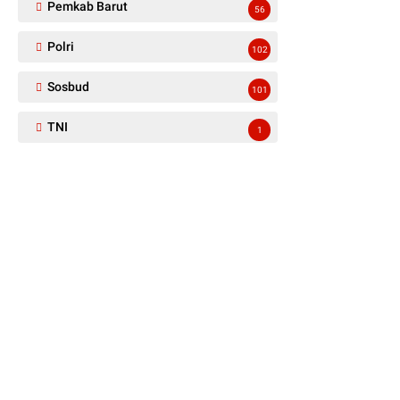
Pemkab Barut
56
Polri
102
Sosbud
101
TNI
1