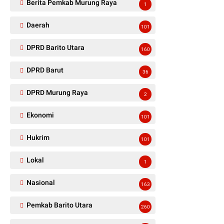
Berita Pemkab Murung Raya
1
Daerah
101
DPRD Barito Utara
160
DPRD Barut
36
DPRD Murung Raya
2
Ekonomi
101
Hukrim
101
Lokal
1
Nasional
163
Pemkab Barito Utara
260