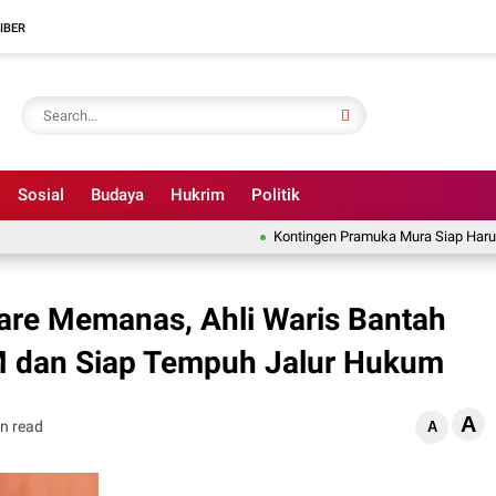
IBER
Sosial
Budaya
Hukrim
Politik
Kontingen Pramuka Mura Siap Harumkan Na
are Memanas, Ahli Waris Bantah
M dan Siap Tempuh Jalur Hukum
A
n read
A