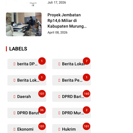
Dugaan Penyerobotan
Juli 17, 2026
Lahan Masih Diselidiki
Proyek Jembatan
Rp14,6 Miliar di
Kabupaten Murung
Raya Mangkrak,
April 08, 2026
Kontraktor Diduga
Tinggalkan Kewajiban
LABELS
1
7
berita DPRD Murung Raya
Berita Lokal
1
1
Berita Lokal Kabupaten Barito Utara
Berita Pemkab Murung Raya
101
160
Daerah
DPRD Barito Utara
36
2
DPRD Barut
DPRD Murung Raya
101
101
Ekonomi
Hukrim