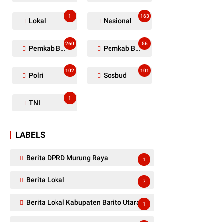
1
163
Lokal
Nasional
260
56
Pemkab Barito Utara
Pemkab Barut
102
101
Polri
Sosbud
1
TNI
LABELS
Berita DPRD Murung Raya
1
Berita Lokal
7
Berita Lokal Kabupaten Barito Utara
1