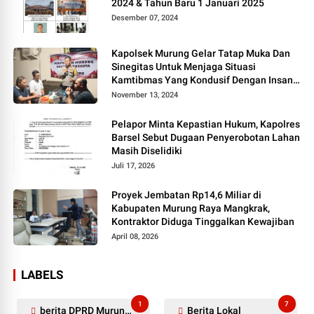
2024 & Tahun Baru 1 Januari 2025
Desember 07, 2024
Kapolsek Murung Gelar Tatap Muka Dan
Sinegitas Untuk Menjaga Situasi
Kamtibmas Yang Kondusif Dengan Insan
Pers
November 13, 2024
Pelapor Minta Kepastian Hukum, Kapolres
Barsel Sebut Dugaan Penyerobotan Lahan
Masih Diselidiki
Juli 17, 2026
Proyek Jembatan Rp14,6 Miliar di
Kabupaten Murung Raya Mangkrak,
Kontraktor Diduga Tinggalkan Kewajiban
April 08, 2026
LABELS
1
7
berita DPRD Murung Raya
Berita Lokal