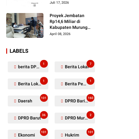
Dugaan Penyerobotan
Juli 17, 2026
Lahan Masih Diselidiki
Proyek Jembatan
Rp14,6 Miliar di
Kabupaten Murung
Raya Mangkrak,
April 08, 2026
Kontraktor Diduga
Tinggalkan Kewajiban
LABELS
1
7
berita DPRD Murung Raya
Berita Lokal
1
1
Berita Lokal Kabupaten Barito Utara
Berita Pemkab Murung Raya
101
160
Daerah
DPRD Barito Utara
36
2
DPRD Barut
DPRD Murung Raya
101
101
Ekonomi
Hukrim