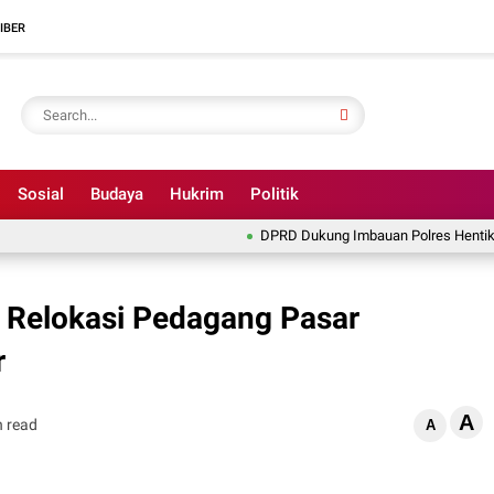
IBER
Sosial
Budaya
Hukrim
Politik
DPRD Dukung Imbauan Polres Hentikan Illeg
n Relokasi Pedagang Pasar
r
A
n read
A