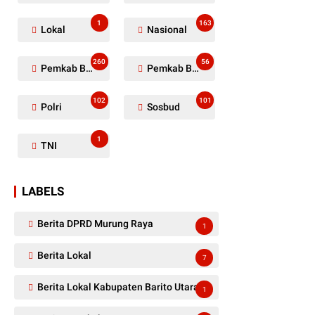
1
163
Lokal
Nasional
260
56
Pemkab Barito Utara
Pemkab Barut
102
101
Polri
Sosbud
1
TNI
LABELS
Berita DPRD Murung Raya
1
Berita Lokal
7
Berita Lokal Kabupaten Barito Utara
1