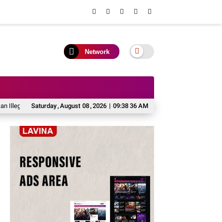
Network
al Fishing di Barito Utara
Saturday
,
August
08
DPRD Dukung Kaji Tiru Pemkab Barito Utara ke 
,
2026
|
09:38 37 AM