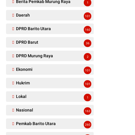
Berita Pemkab Murung Raya
1
Daerah
101
DPRD Barito Utara
160
DPRD Barut
36
DPRD Murung Raya
2
Ekonomi
101
Hukrim
101
Lokal
1
Nasional
163
Pemkab Barito Utara
260