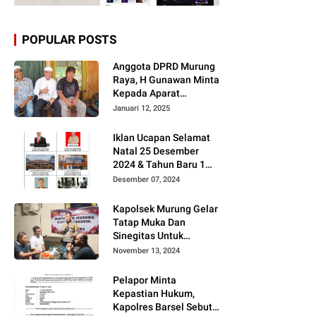
POPULAR POSTS
Anggota DPRD Murung
Raya, H Gunawan Minta
Kepada Aparat
Berantas judi dan
Januari 12, 2025
Narkoba Sesuai
Instruksi Presiden RI
Iklan Ucapan Selamat
Natal 25 Desember
2024 & Tahun Baru 1
Januari 2025
Desember 07, 2024
Kapolsek Murung Gelar
Tatap Muka Dan
Sinegitas Untuk
Menjaga Situasi
November 13, 2024
Kamtibmas Yang
Kondusif Dengan Insan
Pelapor Minta
Pers
Kepastian Hukum,
Kapolres Barsel Sebut