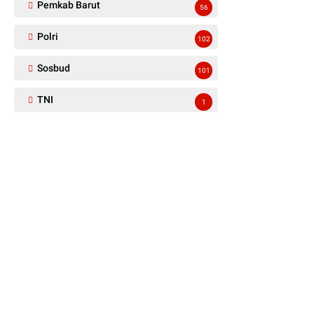
Pemkab Barut
56
Polri
102
Sosbud
101
TNI
1