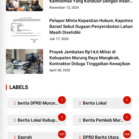
Kamtibmas Yang Kondusif Dengan Insan
Pers
November 13, 2024
Pelapor Minta Kepastian Hukum, Kapolres
Barsel Sebut Dugaan Penyerobotan Lahan
Masih Diselidiki
Juli 17, 2026
Proyek Jembatan Rp14,6 Miliar di
Kabupaten Murung Raya Mangkrak,
Kontraktor Diduga Tinggalkan Kewajiban
April 08, 2026
LABELS
1
7
berita DPRD Murung Raya
Berita Lokal
1
1
Berita Lokal Kabupaten Barito Utara
Berita Pemkab Murung Raya
101
160
Daerah
DPRD Barito Utara