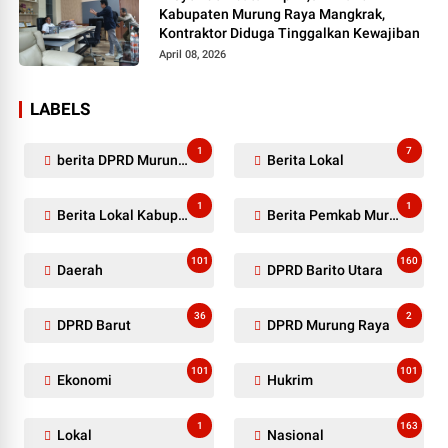
Kabupaten Murung Raya Mangkrak,
Kontraktor Diduga Tinggalkan Kewajiban
April 08, 2026
LABELS
1
7
berita DPRD Murung Raya
Berita Lokal
1
1
Berita Lokal Kabupaten Barito Utara
Berita Pemkab Murung Raya
101
160
Daerah
DPRD Barito Utara
36
2
DPRD Barut
DPRD Murung Raya
101
101
Ekonomi
Hukrim
1
163
Lokal
Nasional