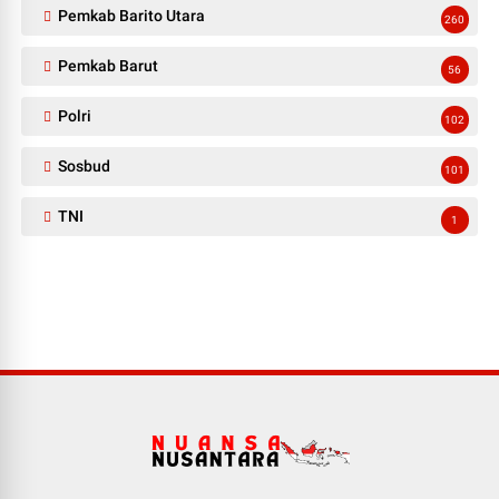
Pemkab Barito Utara
260
Pemkab Barut
56
Polri
102
Sosbud
101
TNI
1