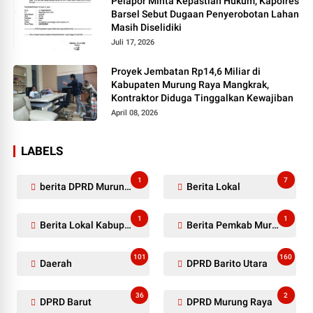
Pelapor Minta Kepastian Hukum, Kapolres
Barsel Sebut Dugaan Penyerobotan Lahan
Masih Diselidiki
Juli 17, 2026
Proyek Jembatan Rp14,6 Miliar di
Kabupaten Murung Raya Mangkrak,
Kontraktor Diduga Tinggalkan Kewajiban
April 08, 2026
LABELS
1
7
berita DPRD Murung Raya
Berita Lokal
1
1
Berita Lokal Kabupaten Barito Utara
Berita Pemkab Murung Raya
101
160
Daerah
DPRD Barito Utara
36
2
DPRD Barut
DPRD Murung Raya