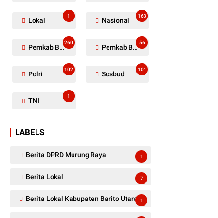
1
163
Lokal
Nasional
260
56
Pemkab Barito Utara
Pemkab Barut
102
101
Polri
Sosbud
1
TNI
LABELS
Berita DPRD Murung Raya
1
Berita Lokal
7
Berita Lokal Kabupaten Barito Utara
1