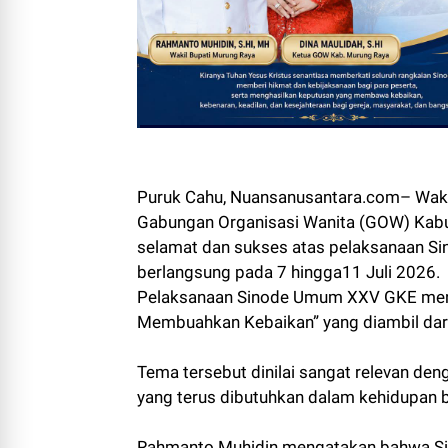
Puruk Cahu, Nuansanusantara.com– Waki
Gabungan Organisasi Wanita (GOW) Kab
selamat dan sukses atas pelaksanaan S
berlangsung pada 7 hingga11 Juli 2026.
Pelaksanaan Sinode Umum XXV GKE meng
Membuahkan Kebaikan” yang diambil dari
Tema tersebut dinilai sangat relevan d
yang terus dibutuhkan dalam kehidupan 
Rahmanto Muhidin mengatakan bahwa S