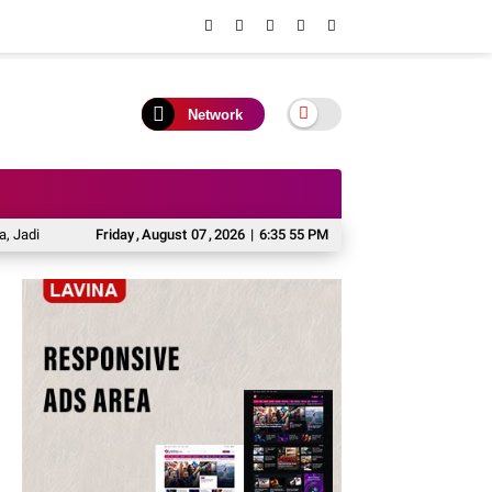
Network
talase UMKM dan Potensi Investasi Daerah
Friday
,
August
07
,
2026
|
6:35 56 PM
Kontingen Pramuka Mura Siap 