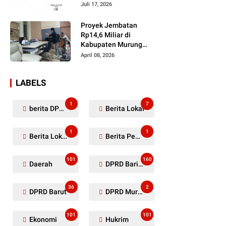
Dugaan Penyerobotan
Juli 17, 2026
Lahan Masih Diselidiki
Proyek Jembatan
Rp14,6 Miliar di
Kabupaten Murung
Raya Mangkrak,
April 08, 2026
Kontraktor Diduga
Tinggalkan Kewajiban
LABELS
1
7
berita DPRD Murung Raya
Berita Lokal
1
1
Berita Lokal Kabupaten Barito Utara
Berita Pemkab Murung Raya
101
160
Daerah
DPRD Barito Utara
36
2
DPRD Barut
DPRD Murung Raya
101
101
Ekonomi
Hukrim