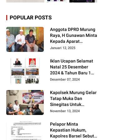
POPULAR POSTS
Anggota DPRD Murung
Raya, H Gunawan Minta
Kepada Aparat
Berantas judi dan
Januari 12, 2025
Narkoba Sesuai
Instruksi Presiden RI
Iklan Ucapan Selamat
Natal 25 Desember
2024 & Tahun Baru 1
Januari 2025
Desember 07, 2024
Kapolsek Murung Gelar
Tatap Muka Dan
Sinegitas Untuk
Menjaga Situasi
November 13, 2024
Kamtibmas Yang
Kondusif Dengan Insan
Pelapor Minta
Pers
Kepastian Hukum,
Kapolres Barsel Sebut