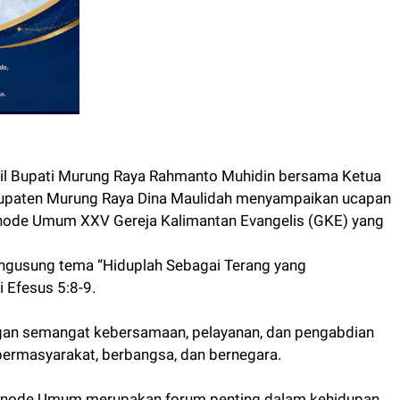
l Bupati Murung Raya Rahmanto Muhidin bersama Ketua
upaten Murung Raya Dina Maulidah menyampaikan ucapan
inode Umum XXV Gereja Kalimantan Evangelis (GKE) yang
usung tema “Hiduplah Sebagai Terang yang
 Efesus 5:8-9.
engan semangat kebersamaan, pelayanan, dan pengabdian
bermasyarakat, berbangsa, dan bernegara.
inode Umum merupakan forum penting dalam kehidupan