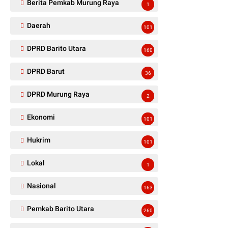
Berita Pemkab Murung Raya
1
Daerah
101
DPRD Barito Utara
160
DPRD Barut
36
DPRD Murung Raya
2
Ekonomi
101
Hukrim
101
Lokal
1
Nasional
163
Pemkab Barito Utara
260