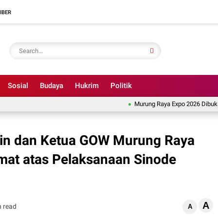
IBER
Sosial
Budaya
Hukrim
Politik
Murung Raya Expo 2026 Dibuka, Jadi E
in dan Ketua GOW Murung Raya
at atas Pelaksanaan Sinode
A
n read
A