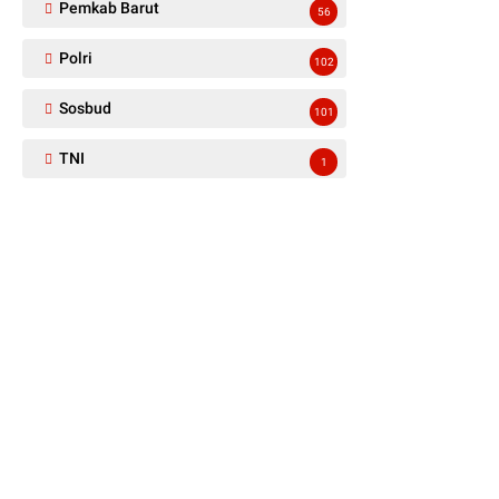
Pemkab Barut
56
Polri
102
Sosbud
101
TNI
1