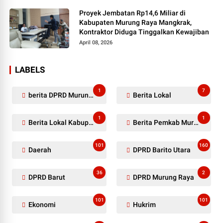
Proyek Jembatan Rp14,6 Miliar di
Kabupaten Murung Raya Mangkrak,
Kontraktor Diduga Tinggalkan Kewajiban
April 08, 2026
LABELS
1
7
berita DPRD Murung Raya
Berita Lokal
1
1
Berita Lokal Kabupaten Barito Utara
Berita Pemkab Murung Raya
101
160
Daerah
DPRD Barito Utara
36
2
DPRD Barut
DPRD Murung Raya
101
101
Ekonomi
Hukrim