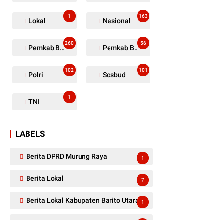
1
163
Lokal
Nasional
260
56
Pemkab Barito Utara
Pemkab Barut
102
101
Polri
Sosbud
1
TNI
LABELS
Berita DPRD Murung Raya
1
Berita Lokal
7
Berita Lokal Kabupaten Barito Utara
1