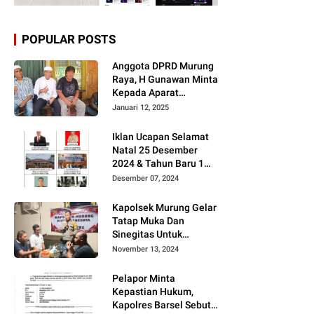
POPULAR POSTS
Anggota DPRD Murung
Raya, H Gunawan Minta
Kepada Aparat
Berantas judi dan
Januari 12, 2025
Narkoba Sesuai
Instruksi Presiden RI
Iklan Ucapan Selamat
Natal 25 Desember
2024 & Tahun Baru 1
Januari 2025
Desember 07, 2024
Kapolsek Murung Gelar
Tatap Muka Dan
Sinegitas Untuk
Menjaga Situasi
November 13, 2024
Kamtibmas Yang
Kondusif Dengan Insan
Pelapor Minta
Pers
Kepastian Hukum,
Kapolres Barsel Sebut