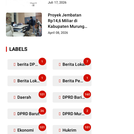
Dugaan Penyerobotan
Juli 17, 2026
Lahan Masih Diselidiki
Proyek Jembatan
Rp14,6 Miliar di
Kabupaten Murung
Raya Mangkrak,
April 08, 2026
Kontraktor Diduga
Tinggalkan Kewajiban
LABELS
1
7
berita DPRD Murung Raya
Berita Lokal
1
1
Berita Lokal Kabupaten Barito Utara
Berita Pemkab Murung Raya
101
160
Daerah
DPRD Barito Utara
36
2
DPRD Barut
DPRD Murung Raya
101
101
Ekonomi
Hukrim