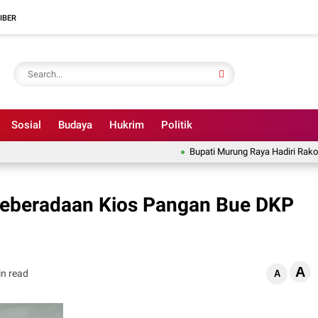
IBER
Sosial
Budaya
Hukrim
Politik
Bupati Murung Raya Hadiri Rakor Pem
eberadaan Kios Pangan Bue DKP
A
in read
A