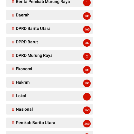
Berita Pemkab Murung Raya
1
Daerah
101
DPRD Barito Utara
160
DPRD Barut
36
DPRD Murung Raya
2
Ekonomi
101
Hukrim
101
Lokal
1
Nasional
163
Pemkab Barito Utara
260