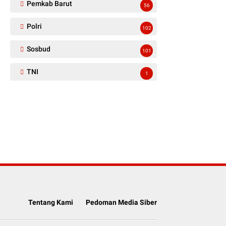
Pemkab Barut
56
Polri
102
Sosbud
101
TNI
1
Tentang Kami
Pedoman Media Siber