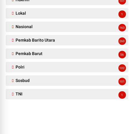
101
Lokal
1
Nasional
163
Pemkab Barito Utara
260
Pemkab Barut
56
Polri
102
Sosbud
101
TNI
1