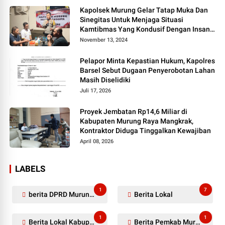
Kapolsek Murung Gelar Tatap Muka Dan
Sinegitas Untuk Menjaga Situasi
Kamtibmas Yang Kondusif Dengan Insan
Pers
November 13, 2024
Pelapor Minta Kepastian Hukum, Kapolres
Barsel Sebut Dugaan Penyerobotan Lahan
Masih Diselidiki
Juli 17, 2026
Proyek Jembatan Rp14,6 Miliar di
Kabupaten Murung Raya Mangkrak,
Kontraktor Diduga Tinggalkan Kewajiban
April 08, 2026
LABELS
1
7
berita DPRD Murung Raya
Berita Lokal
1
1
Berita Lokal Kabupaten Barito Utara
Berita Pemkab Murung Raya