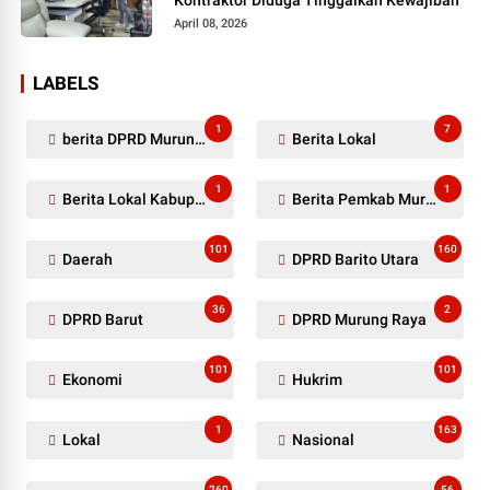
Kontraktor Diduga Tinggalkan Kewajiban
April 08, 2026
LABELS
1
7
berita DPRD Murung Raya
Berita Lokal
1
1
Berita Lokal Kabupaten Barito Utara
Berita Pemkab Murung Raya
101
160
Daerah
DPRD Barito Utara
36
2
DPRD Barut
DPRD Murung Raya
101
101
Ekonomi
Hukrim
1
163
Lokal
Nasional
260
56