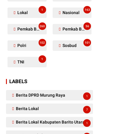
1
163
Lokal
Nasional
260
56
Pemkab Barito Utara
Pemkab Barut
102
101
Polri
Sosbud
1
TNI
LABELS
Berita DPRD Murung Raya
1
Berita Lokal
7
Berita Lokal Kabupaten Barito Utara
1