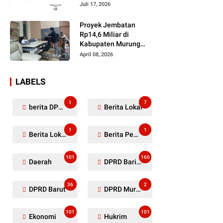
Dugaan Penyerobotan
Juli 17, 2026
Lahan Masih Diselidiki
Proyek Jembatan
Rp14,6 Miliar di
Kabupaten Murung
Raya Mangkrak,
April 08, 2026
Kontraktor Diduga
Tinggalkan Kewajiban
LABELS
1
7
berita DPRD Murung Raya
Berita Lokal
1
1
Berita Lokal Kabupaten Barito Utara
Berita Pemkab Murung Raya
101
160
Daerah
DPRD Barito Utara
36
2
DPRD Barut
DPRD Murung Raya
101
101
Ekonomi
Hukrim