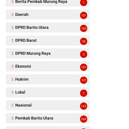
Berita Pemkab Murung Raya
1
Daerah
101
DPRD Barito Utara
160
DPRD Barut
36
DPRD Murung Raya
2
Ekonomi
101
Hukrim
101
Lokal
1
Nasional
163
Pemkab Barito Utara
260