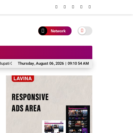
Network
 Cup 2026
Thursday
Turnamen Futsal Bupati Cup 2026 Resmi Ditutup, Perkuat Sportivit
,
August
06
,
2026
|
09:10 54 AM