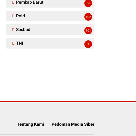
Pemkab Barut
56
Polri
102
Sosbud
101
TNI
1
Tentang Kami
Pedoman Media Siber