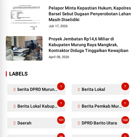
Pelapor Minta Kepastian Hukum, Kapolres
Barsel Sebut Dugaan Penyerobotan Lahan
Masih Diselidiki
Juli 17, 2026
Proyek Jembatan Rp14,6 Miliar di
Kabupaten Murung Raya Mangkrak,
Kontraktor Diduga Tinggalkan Kewajiban
April 08, 2026
LABELS
1
7
berita DPRD Murung Raya
Berita Lokal
1
1
Berita Lokal Kabupaten Barito Utara
Berita Pemkab Murung Raya
101
160
Daerah
DPRD Barito Utara
36
2