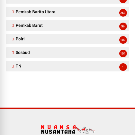
Pemkab Barito Utara
260
Pemkab Barut
56
Polri
102
Sosbud
101
TNI
1