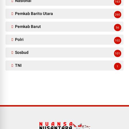
Nasional
163
Pemkab Barito Utara
260
Pemkab Barut
56
Polri
102
Sosbud
101
TNI
1