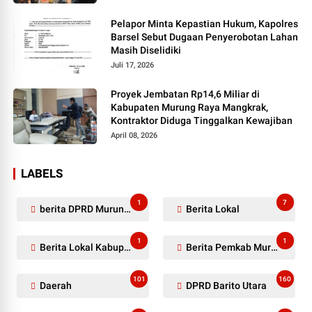
Pelapor Minta Kepastian Hukum, Kapolres
Barsel Sebut Dugaan Penyerobotan Lahan
Masih Diselidiki
Juli 17, 2026
Proyek Jembatan Rp14,6 Miliar di
Kabupaten Murung Raya Mangkrak,
Kontraktor Diduga Tinggalkan Kewajiban
April 08, 2026
LABELS
1
7
berita DPRD Murung Raya
Berita Lokal
1
1
Berita Lokal Kabupaten Barito Utara
Berita Pemkab Murung Raya
101
160
Daerah
DPRD Barito Utara