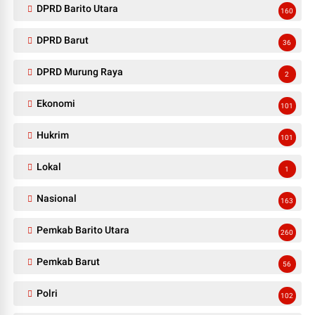
DPRD Barito Utara
160
DPRD Barut
36
DPRD Murung Raya
2
Ekonomi
101
Hukrim
101
Lokal
1
Nasional
163
Pemkab Barito Utara
260
Pemkab Barut
56
Polri
102