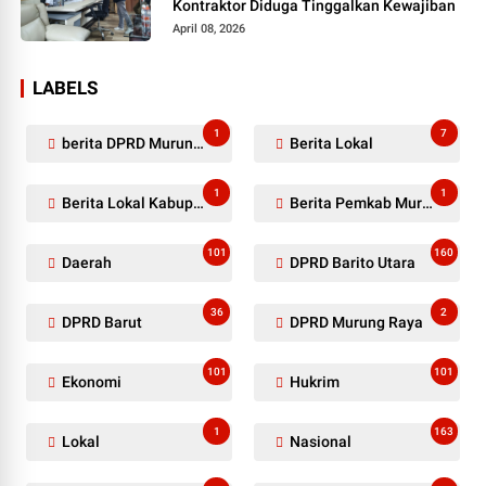
Kontraktor Diduga Tinggalkan Kewajiban
April 08, 2026
LABELS
1
7
berita DPRD Murung Raya
Berita Lokal
1
1
Berita Lokal Kabupaten Barito Utara
Berita Pemkab Murung Raya
101
160
Daerah
DPRD Barito Utara
36
2
DPRD Barut
DPRD Murung Raya
101
101
Ekonomi
Hukrim
1
163
Lokal
Nasional