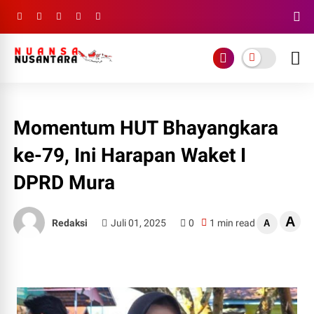
Momentum HUT Bhayangkara
ke-79, Ini Harapan Waket I
DPRD Mura
A
Redaksi
Juli 01, 2025
0
1 min read
A