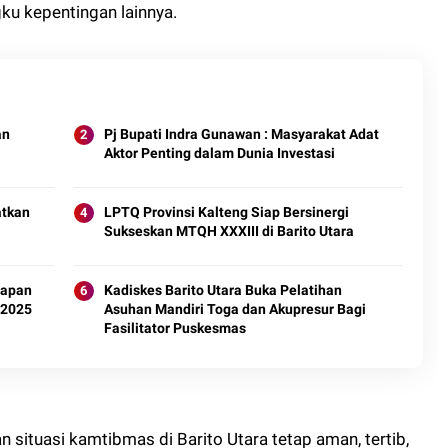
ku kepentingan lainnya.
an
Pj Bupati Indra Gunawan : Masyarakat Adat
Aktor Penting dalam Dunia Investasi
atkan
LPTQ Provinsi Kalteng Siap Bersinergi
Sukseskan MTQH XXXIII di Barito Utara
iapan
Kadiskes Barito Utara Buka Pelatihan
 2025
Asuhan Mandiri Toga dan Akupresur Bagi
Fasilitator Puskesmas
situasi kamtibmas di Barito Utara tetap aman, tertib,