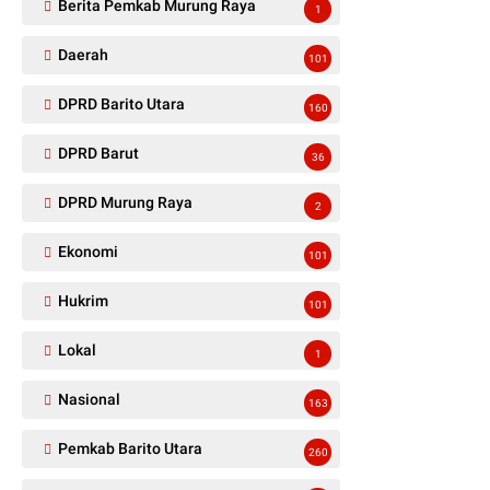
Berita Pemkab Murung Raya
1
Daerah
101
DPRD Barito Utara
160
DPRD Barut
36
DPRD Murung Raya
2
Ekonomi
101
Hukrim
101
Lokal
1
Nasional
163
Pemkab Barito Utara
260