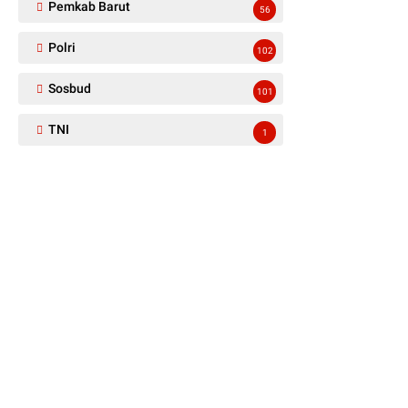
Pemkab Barut
56
Polri
102
Sosbud
101
TNI
1