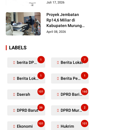
Dugaan Penyerobotan
Juli 17, 2026
Lahan Masih Diselidiki
Proyek Jembatan
Rp14,6 Miliar di
Kabupaten Murung
Raya Mangkrak,
April 08, 2026
Kontraktor Diduga
Tinggalkan Kewajiban
LABELS
1
7
berita DPRD Murung Raya
Berita Lokal
1
1
Berita Lokal Kabupaten Barito Utara
Berita Pemkab Murung Raya
101
160
Daerah
DPRD Barito Utara
36
2
DPRD Barut
DPRD Murung Raya
101
101
Ekonomi
Hukrim