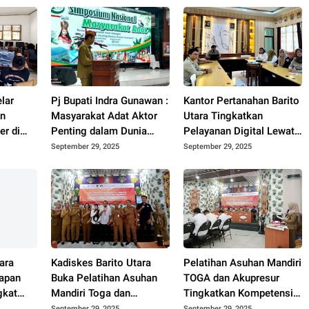
lar
Pj Bupati Indra Gunawan :
Kantor Pertanahan Barito
an
Masyarakat Adat Aktor
Utara Tingkatkan
r di
Penting dalam Dunia
Pelayanan Digital Lewat
imur
Investasi
Pelatihan Peralihan
September 29, 2025
September 29, 2025
Elektronik
ara
Kadiskes Barito Utara
Pelatihan Asuhan Mandiri
iapan
Buka Pelatihan Asuhan
TOGA dan Akupresur
gkat
Mandiri Toga dan
Tingkatkan Kompetensi
 2025
Akupresur Bagi
Fasilitator Puskesmas
September 29, 2025
September 29, 2025