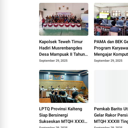
Kapolsek Teweh Timur
PAMA dan BEK Ge
Hadiri Musrenbangdes
Program Karyaw
Desa Mampuak II Tahun
Mengajar Kompute
Anggaran 2026
SMAN 1 Teweh T
September 29, 2025
September 29, 2025
LPTQ Provinsi Kalteng
Pemkab Barito Ut
Siap Bersinergi
Gelar Rakor Pers
Sukseskan MTQH XXXIII
MTQH XXXIII Tin
di Barito Utara
Provinsi Kalteng
September 29, 2025
September 29, 2025