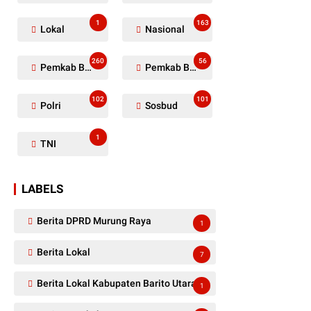
1
163
Lokal
Nasional
260
56
Pemkab Barito Utara
Pemkab Barut
102
101
Polri
Sosbud
1
TNI
LABELS
Berita DPRD Murung Raya
1
Berita Lokal
7
Berita Lokal Kabupaten Barito Utara
1