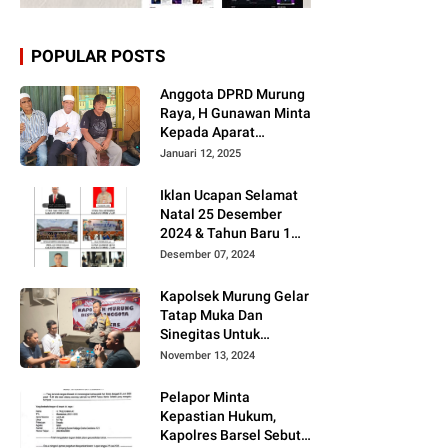
POPULAR POSTS
Anggota DPRD Murung
Raya, H Gunawan Minta
Kepada Aparat
Berantas judi dan
Januari 12, 2025
Narkoba Sesuai
Instruksi Presiden RI
Iklan Ucapan Selamat
Natal 25 Desember
2024 & Tahun Baru 1
Januari 2025
Desember 07, 2024
Kapolsek Murung Gelar
Tatap Muka Dan
Sinegitas Untuk
Menjaga Situasi
November 13, 2024
Kamtibmas Yang
Kondusif Dengan Insan
Pelapor Minta
Pers
Kepastian Hukum,
Kapolres Barsel Sebut