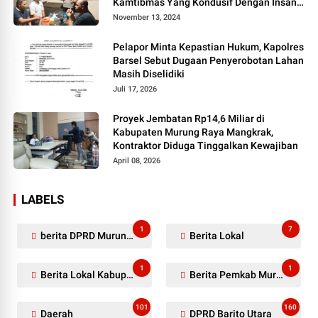
Kamtibmas Yang Kondusif Dengan Insan
Pers
November 13, 2024
Pelapor Minta Kepastian Hukum, Kapolres
Barsel Sebut Dugaan Penyerobotan Lahan
Masih Diselidiki
Juli 17, 2026
Proyek Jembatan Rp14,6 Miliar di
Kabupaten Murung Raya Mangkrak,
Kontraktor Diduga Tinggalkan Kewajiban
April 08, 2026
LABELS
1
7
berita DPRD Murung Raya
Berita Lokal
1
1
Berita Lokal Kabupaten Barito Utara
Berita Pemkab Murung Raya
101
160
Daerah
DPRD Barito Utara