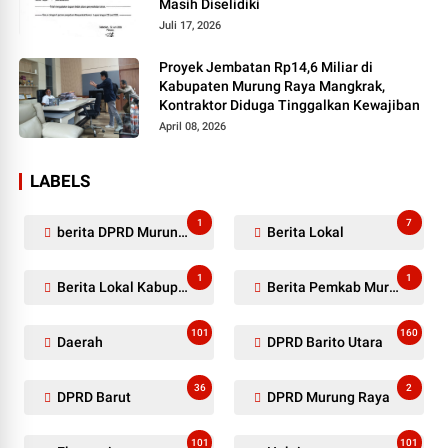
Masih Diselidiki
Juli 17, 2026
Proyek Jembatan Rp14,6 Miliar di
Kabupaten Murung Raya Mangkrak,
Kontraktor Diduga Tinggalkan Kewajiban
April 08, 2026
LABELS
1
7
berita DPRD Murung Raya
Berita Lokal
1
1
Berita Lokal Kabupaten Barito Utara
Berita Pemkab Murung Raya
101
160
Daerah
DPRD Barito Utara
36
2
DPRD Barut
DPRD Murung Raya
101
101