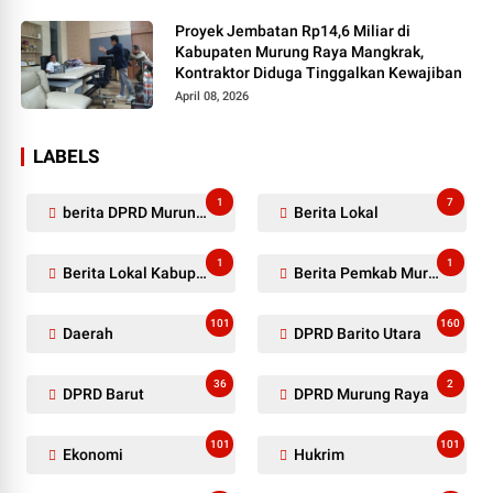
Proyek Jembatan Rp14,6 Miliar di
Kabupaten Murung Raya Mangkrak,
Kontraktor Diduga Tinggalkan Kewajiban
April 08, 2026
LABELS
1
7
berita DPRD Murung Raya
Berita Lokal
1
1
Berita Lokal Kabupaten Barito Utara
Berita Pemkab Murung Raya
101
160
Daerah
DPRD Barito Utara
36
2
DPRD Barut
DPRD Murung Raya
101
101
Ekonomi
Hukrim