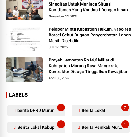
Sinegitas Untuk Menjaga Situasi
Kamtibmas Yang Kondusif Dengan Insan
Pers
November 13, 2024
Pelapor Minta Kepastian Hukum, Kapolres
Barsel Sebut Dugaan Penyerobotan Lahan
Masih Diselidiki
Juli 17, 2026
Proyek Jembatan Rp14,6 Miliar di
Kabupaten Murung Raya Mangkrak,
Kontraktor Diduga Tinggalkan Kewajiban
April 08, 2026
LABELS
1
7
berita DPRD Murung Raya
Berita Lokal
1
1
Berita Lokal Kabupaten Barito Utara
Berita Pemkab Murung Raya