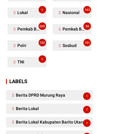
1
163
Lokal
Nasional
260
56
Pemkab Barito Utara
Pemkab Barut
102
101
Polri
Sosbud
1
TNI
LABELS
Berita DPRD Murung Raya
1
Berita Lokal
7
Berita Lokal Kabupaten Barito Utara
1