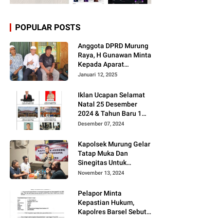
POPULAR POSTS
Anggota DPRD Murung
Raya, H Gunawan Minta
Kepada Aparat
Berantas judi dan
Januari 12, 2025
Narkoba Sesuai
Instruksi Presiden RI
Iklan Ucapan Selamat
Natal 25 Desember
2024 & Tahun Baru 1
Januari 2025
Desember 07, 2024
Kapolsek Murung Gelar
Tatap Muka Dan
Sinegitas Untuk
Menjaga Situasi
November 13, 2024
Kamtibmas Yang
Kondusif Dengan Insan
Pelapor Minta
Pers
Kepastian Hukum,
Kapolres Barsel Sebut