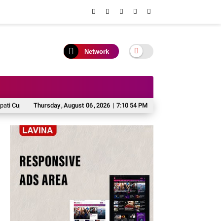
Network
up 2026
Turnamen Futsal Bupati Cup 2026 Resmi Ditutup, Perkuat Sportivitas
Thursday
,
August
06
,
2026
|
7:10 54 PM