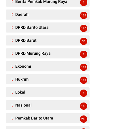
Berita Pemkab Murung Raya
1
Daerah
101
DPRD Barito Utara
160
DPRD Barut
36
DPRD Murung Raya
2
Ekonomi
101
Hukrim
101
Lokal
1
Nasional
163
Pemkab Barito Utara
260