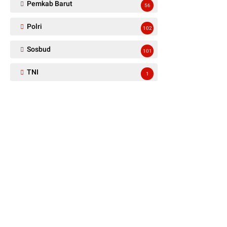
Pemkab Barut
56
Polri
102
Sosbud
101
TNI
1