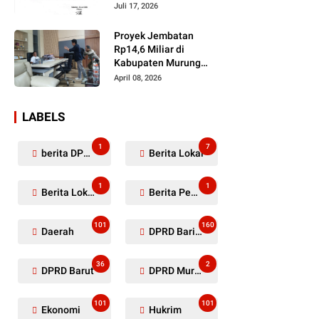
Dugaan Penyerobotan
Juli 17, 2026
Lahan Masih Diselidiki
Proyek Jembatan
Rp14,6 Miliar di
Kabupaten Murung
Raya Mangkrak,
April 08, 2026
Kontraktor Diduga
Tinggalkan Kewajiban
LABELS
1
7
berita DPRD Murung Raya
Berita Lokal
1
1
Berita Lokal Kabupaten Barito Utara
Berita Pemkab Murung Raya
101
160
Daerah
DPRD Barito Utara
36
2
DPRD Barut
DPRD Murung Raya
101
101
Ekonomi
Hukrim