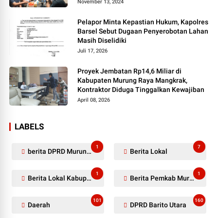
Pers
November 13, 2024
Pelapor Minta Kepastian Hukum, Kapolres
Barsel Sebut Dugaan Penyerobotan Lahan
Masih Diselidiki
Juli 17, 2026
Proyek Jembatan Rp14,6 Miliar di
Kabupaten Murung Raya Mangkrak,
Kontraktor Diduga Tinggalkan Kewajiban
April 08, 2026
LABELS
1
7
berita DPRD Murung Raya
Berita Lokal
1
1
Berita Lokal Kabupaten Barito Utara
Berita Pemkab Murung Raya
101
160
Daerah
DPRD Barito Utara