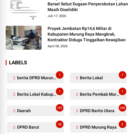
Barsel Sebut Dugaan Penyerobotan Lahan
Masih Diselidiki
Juli 17, 2026
Proyek Jembatan Rp14,6 Miliar di
Kabupaten Murung Raya Mangkrak,
Kontraktor Diduga Tinggalkan Kewajiban
April 08, 2026
LABELS
1
7
berita DPRD Murung Raya
Berita Lokal
1
1
Berita Lokal Kabupaten Barito Utara
Berita Pemkab Murung Raya
101
160
Daerah
DPRD Barito Utara
36
2
DPRD Barut
DPRD Murung Raya