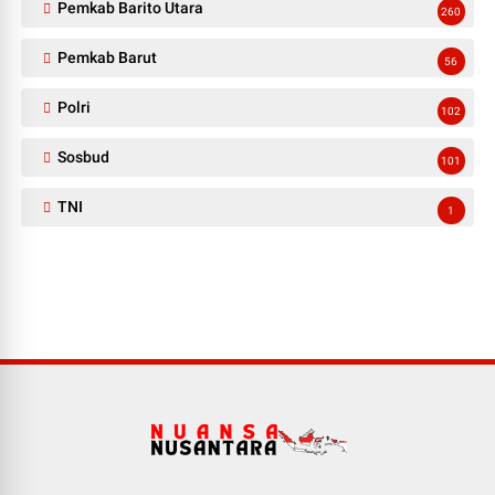
Pemkab Barito Utara
260
Pemkab Barut
56
Polri
102
Sosbud
101
TNI
1