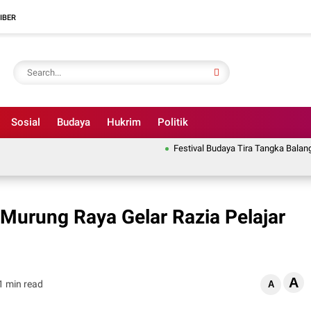
IBER
Sosial
Budaya
Hukrim
Politik
Festival Budaya Tira Tangka Balang Jad
urung Raya Gelar Razia Pelajar
A
1 min read
A