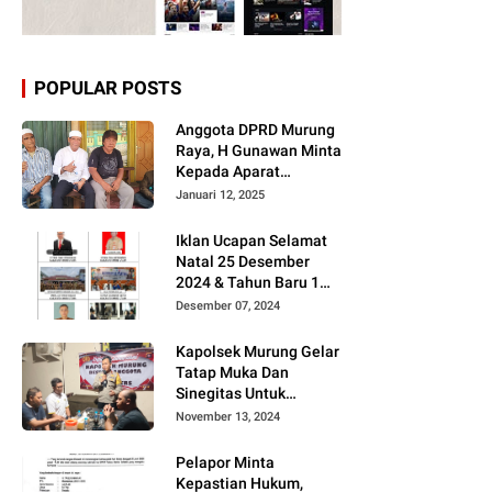
POPULAR POSTS
Anggota DPRD Murung
Raya, H Gunawan Minta
Kepada Aparat
Berantas judi dan
Januari 12, 2025
Narkoba Sesuai
Instruksi Presiden RI
Iklan Ucapan Selamat
Natal 25 Desember
2024 & Tahun Baru 1
Januari 2025
Desember 07, 2024
Kapolsek Murung Gelar
Tatap Muka Dan
Sinegitas Untuk
Menjaga Situasi
November 13, 2024
Kamtibmas Yang
Kondusif Dengan Insan
Pelapor Minta
Pers
Kepastian Hukum,