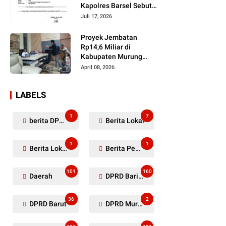
Kapolres Barsel Sebut
Dugaan Penyerobotan
Juli 17, 2026
Lahan Masih Diselidiki
Proyek Jembatan
Rp14,6 Miliar di
Kabupaten Murung
Raya Mangkrak,
April 08, 2026
Kontraktor Diduga
Tinggalkan Kewajiban
LABELS
1
7
berita DPRD Murung Raya
Berita Lokal
1
1
Berita Lokal Kabupaten Barito Utara
Berita Pemkab Murung Raya
101
160
Daerah
DPRD Barito Utara
36
2
DPRD Barut
DPRD Murung Raya