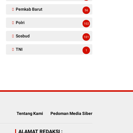
Pemkab Barut
56
Polri
102
Sosbud
101
TNI
1
Tentang Kami
Pedoman Media Siber
ALAMAT REDAKSI :