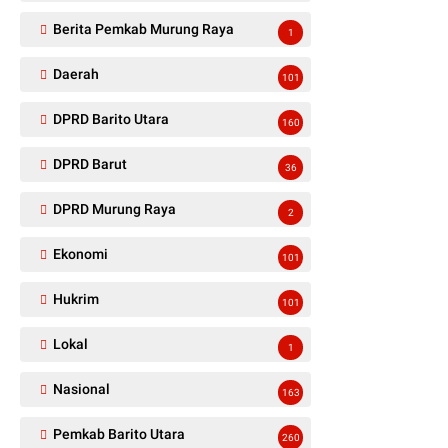
Berita Pemkab Murung Raya
1
Daerah
101
DPRD Barito Utara
160
DPRD Barut
36
DPRD Murung Raya
2
Ekonomi
101
Hukrim
101
Lokal
1
Nasional
163
Pemkab Barito Utara
260