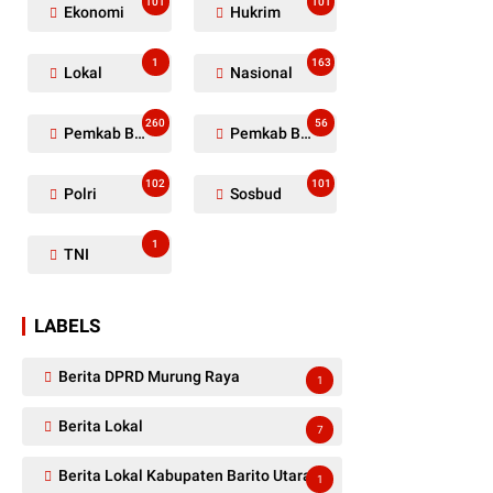
101
101
Ekonomi
Hukrim
1
163
Lokal
Nasional
260
56
Pemkab Barito Utara
Pemkab Barut
102
101
Polri
Sosbud
1
TNI
LABELS
Berita DPRD Murung Raya
1
Berita Lokal
7
Berita Lokal Kabupaten Barito Utara
1