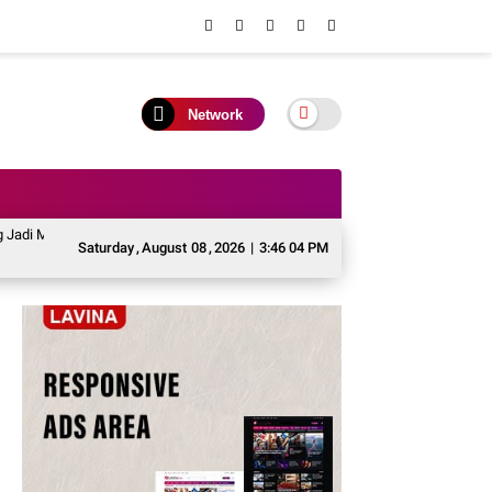
Network
i Momentum Menghidupkan Jati Diri dan Melestarikan Warisan Leluhur Murung 
Saturday
,
August
08
,
2026
|
3:46 05 PM