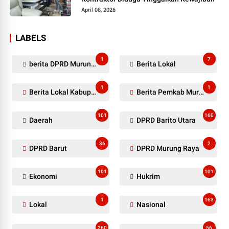
April 08, 2026
LABELS
1
7
berita DPRD Murung Raya
Berita Lokal
1
1
Berita Lokal Kabupaten Barito Utara
Berita Pemkab Murung Raya
101
160
Daerah
DPRD Barito Utara
36
2
DPRD Barut
DPRD Murung Raya
101
101
Ekonomi
Hukrim
1
163
Lokal
Nasional
260
56