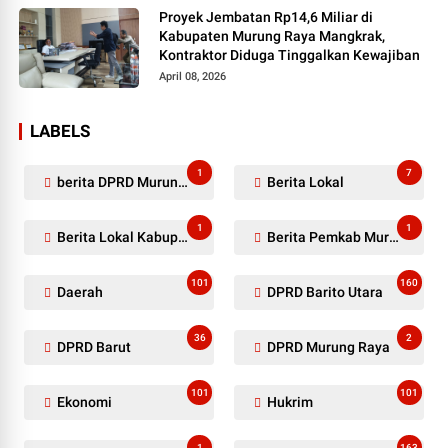
Proyek Jembatan Rp14,6 Miliar di
Kabupaten Murung Raya Mangkrak,
Kontraktor Diduga Tinggalkan Kewajiban
April 08, 2026
LABELS
1
7
berita DPRD Murung Raya
Berita Lokal
1
1
Berita Lokal Kabupaten Barito Utara
Berita Pemkab Murung Raya
101
160
Daerah
DPRD Barito Utara
36
2
DPRD Barut
DPRD Murung Raya
101
101
Ekonomi
Hukrim
1
163