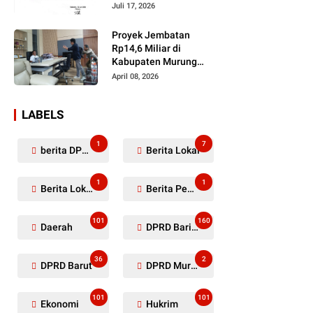
Dugaan Penyerobotan
Juli 17, 2026
Lahan Masih Diselidiki
Proyek Jembatan
Rp14,6 Miliar di
Kabupaten Murung
Raya Mangkrak,
April 08, 2026
Kontraktor Diduga
Tinggalkan Kewajiban
LABELS
1
7
berita DPRD Murung Raya
Berita Lokal
1
1
Berita Lokal Kabupaten Barito Utara
Berita Pemkab Murung Raya
101
160
Daerah
DPRD Barito Utara
36
2
DPRD Barut
DPRD Murung Raya
101
101
Ekonomi
Hukrim