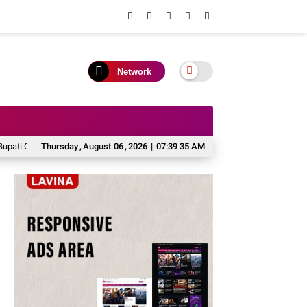
Network
i Cup 2026
Thursday
Turnamen Futsal Bupati Cup 2026 Resmi Ditutup, Perkuat Sportivi
,
August
06
,
2026
|
07:39 35 AM