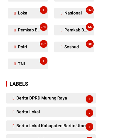
1
163
Lokal
Nasional
260
56
Pemkab Barito Utara
Pemkab Barut
102
101
Polri
Sosbud
1
TNI
LABELS
Berita DPRD Murung Raya
1
Berita Lokal
7
Berita Lokal Kabupaten Barito Utara
1