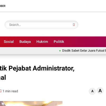
IBER
Sosial
Budaya
Hukrim
Politik
Disdik Sabet Gelar Juara Futsal Bupat
ik Pejabat Administrator,
al
A
1 min read
A