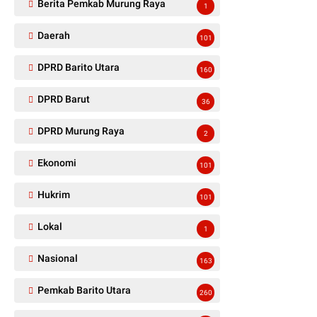
Berita Pemkab Murung Raya
1
Daerah
101
DPRD Barito Utara
160
DPRD Barut
36
DPRD Murung Raya
2
Ekonomi
101
Hukrim
101
Lokal
1
Nasional
163
Pemkab Barito Utara
260