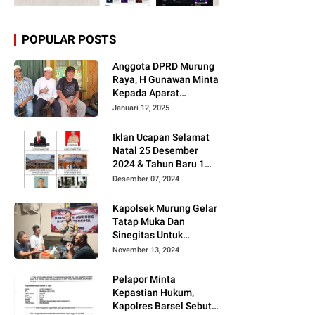
POPULAR POSTS
Anggota DPRD Murung
Raya, H Gunawan Minta
Kepada Aparat
Berantas judi dan
Januari 12, 2025
Narkoba Sesuai
Instruksi Presiden RI
Iklan Ucapan Selamat
Natal 25 Desember
2024 & Tahun Baru 1
Januari 2025
Desember 07, 2024
Kapolsek Murung Gelar
Tatap Muka Dan
Sinegitas Untuk
Menjaga Situasi
November 13, 2024
Kamtibmas Yang
Kondusif Dengan Insan
Pelapor Minta
Pers
Kepastian Hukum,
Kapolres Barsel Sebut