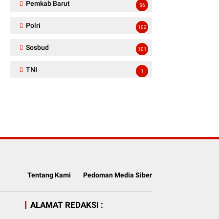
Pemkab Barut
56
Polri
102
Sosbud
101
TNI
1
Tentang Kami
Pedoman Media Siber
ALAMAT REDAKSI :