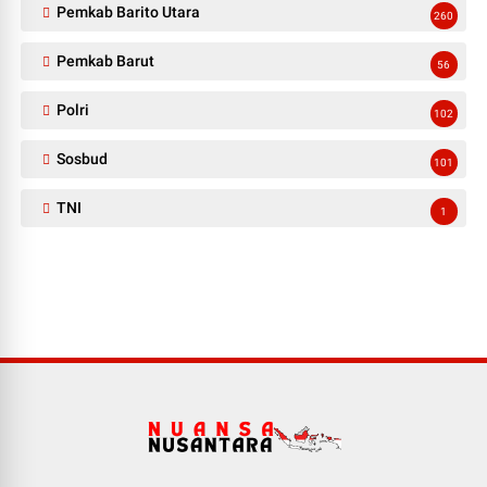
Pemkab Barito Utara
260
Pemkab Barut
56
Polri
102
Sosbud
101
TNI
1