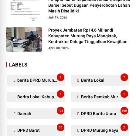
Barsel Sebut Dugaan Penyerobotan Lahan
Masih Diselidiki
Juli 17, 2026
Proyek Jembatan Rp14,6 Miliar di
Kabupaten Murung Raya Mangkrak,
Kontraktor Diduga Tinggalkan Kewajiban
April 08, 2026
LABELS
1
7
berita DPRD Murung Raya
Berita Lokal
1
1
Berita Lokal Kabupaten Barito Utara
Berita Pemkab Murung Raya
101
160
Daerah
DPRD Barito Utara
36
2
DPRD Barut
DPRD Murung Raya