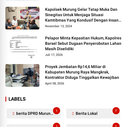
Kapolsek Murung Gelar Tatap Muka Dan
Sinegitas Untuk Menjaga Situasi
Kamtibmas Yang Kondusif Dengan Insan
Pers
November 13, 2024
Pelapor Minta Kepastian Hukum, Kapolres
Barsel Sebut Dugaan Penyerobotan Lahan
Masih Diselidiki
Juli 17, 2026
Proyek Jembatan Rp14,6 Miliar di
Kabupaten Murung Raya Mangkrak,
Kontraktor Diduga Tinggalkan Kewajiban
April 08, 2026
LABELS
1
7
berita DPRD Murung Raya
Berita Lokal
1
1