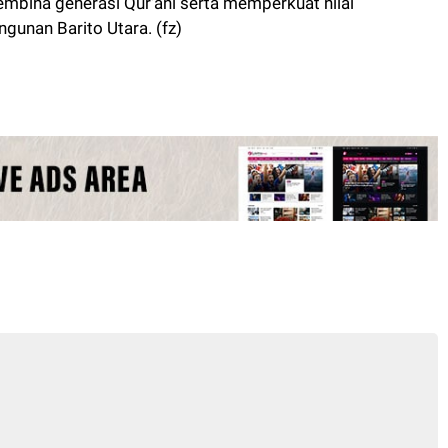
bina generasi Qur’ani serta memperkuat nilai
unan Barito Utara. (fz)