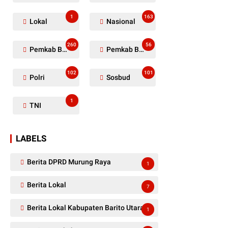
1
163
Lokal
Nasional
260
56
Pemkab Barito Utara
Pemkab Barut
102
101
Polri
Sosbud
1
TNI
LABELS
Berita DPRD Murung Raya
1
Berita Lokal
7
Berita Lokal Kabupaten Barito Utara
1