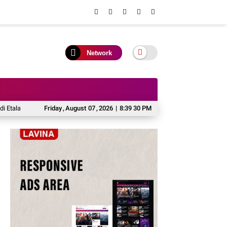
Network
lase UMKM dan Potensi Investasi Daerah
Friday
,
August
07
,
2026
|
8:39 30 PM
Kontingen Pramuka Mura Siap H