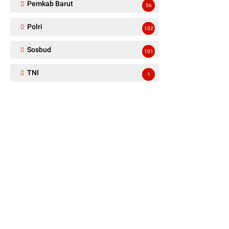
Pemkab Barut
56
Polri
102
Sosbud
101
TNI
1