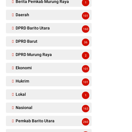
Berita Pemkab Murung Raya
1
Daerah
101
DPRD Barito Utara
160
DPRD Barut
36
DPRD Murung Raya
2
Ekonomi
101
Hukrim
101
Lokal
1
Nasional
163
Pemkab Barito Utara
260