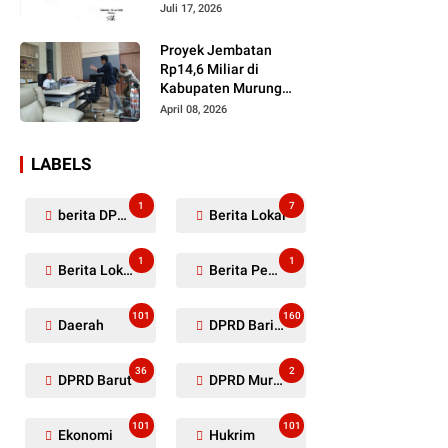
Dugaan Penyerobotan
Juli 17, 2026
Lahan Masih Diselidiki
Proyek Jembatan
Rp14,6 Miliar di
Kabupaten Murung
Raya Mangkrak,
April 08, 2026
Kontraktor Diduga
Tinggalkan Kewajiban
LABELS
1
7
berita DPRD Murung Raya
Berita Lokal
1
1
Berita Lokal Kabupaten Barito Utara
Berita Pemkab Murung Raya
101
160
Daerah
DPRD Barito Utara
36
2
DPRD Barut
DPRD Murung Raya
101
101
Ekonomi
Hukrim