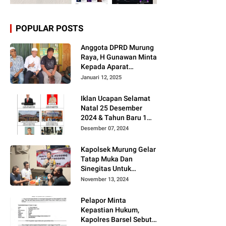
POPULAR POSTS
Anggota DPRD Murung
Raya, H Gunawan Minta
Kepada Aparat
Berantas judi dan
Januari 12, 2025
Narkoba Sesuai
Instruksi Presiden RI
Iklan Ucapan Selamat
Natal 25 Desember
2024 & Tahun Baru 1
Januari 2025
Desember 07, 2024
Kapolsek Murung Gelar
Tatap Muka Dan
Sinegitas Untuk
Menjaga Situasi
November 13, 2024
Kamtibmas Yang
Kondusif Dengan Insan
Pelapor Minta
Pers
Kepastian Hukum,
Kapolres Barsel Sebut