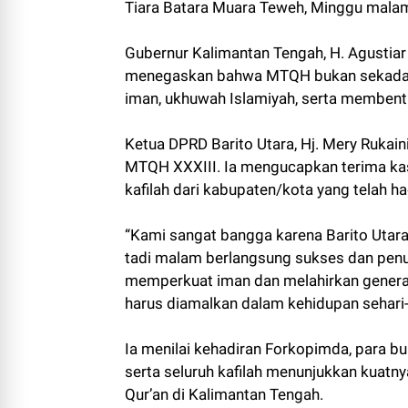
Tiara Batara Muara Teweh, Minggu mala
Gubernur Kalimantan Tengah, H. Agustiar
menegaskan bahwa MTQH bukan sekadar
iman, ukhuwah Islamiyah, serta membentu
Ketua DPRD Barito Utara, Hj. Mery Ruka
MTQH XXXIII. Ia mengucapkan terima kas
kafilah dari kabupaten/kota yang telah 
“Kami sangat bangga karena Barito Uta
tadi malam berlangsung sukses dan pe
memperkuat iman dan melahirkan generasi
harus diamalkan dalam kehidupan sehari-ha
Ia menilai kehadiran Forkopimda, para b
serta seluruh kafilah menunjukkan kuatn
Qur’an di Kalimantan Tengah.