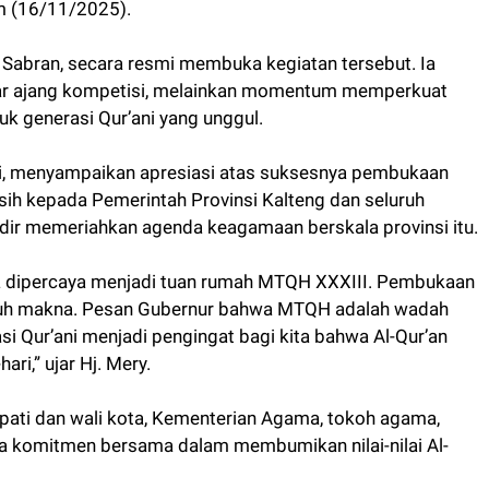
m (16/11/2025).
 Sabran, secara resmi membuka kegiatan tersebut. Ia
 ajang kompetisi, melainkan momentum memperkuat
k generasi Qur’ani yang unggul.
ini, menyampaikan apresiasi atas suksesnya pembukaan
ih kepada Pemerintah Provinsi Kalteng dan seluruh
hadir memeriahkan agenda keagamaan berskala provinsi itu.
ra dipercaya menjadi tuan rumah MTQH XXXIII. Pembukaan
nuh makna. Pesan Gubernur bahwa MTQH adalah wadah
 Qur’ani menjadi pengingat bagi kita bahwa Al-Qur’an
ri,” ujar Hj. Mery.
upati dan wali kota, Kementerian Agama, tokoh agama,
ya komitmen bersama dalam membumikan nilai-nilai Al-