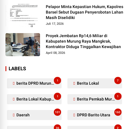
Pelapor Minta Kepastian Hukum, Kapolres
Barsel Sebut Dugaan Penyerobotan Lahan
Masih Diselidiki
Juli 17, 2026
Proyek Jembatan Rp14,6 Miliar di
Kabupaten Murung Raya Mangkrak,
Kontraktor Diduga Tinggalkan Kewajiban
April 08, 2026
LABELS
1
7
berita DPRD Murung Raya
Berita Lokal
1
1
Berita Lokal Kabupaten Barito Utara
Berita Pemkab Murung Raya
101
160
Daerah
DPRD Barito Utara
36
2