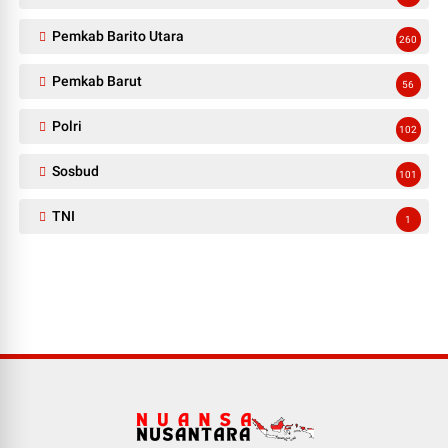
Pemkab Barito Utara
260
Pemkab Barut
56
Polri
102
Sosbud
101
TNI
1