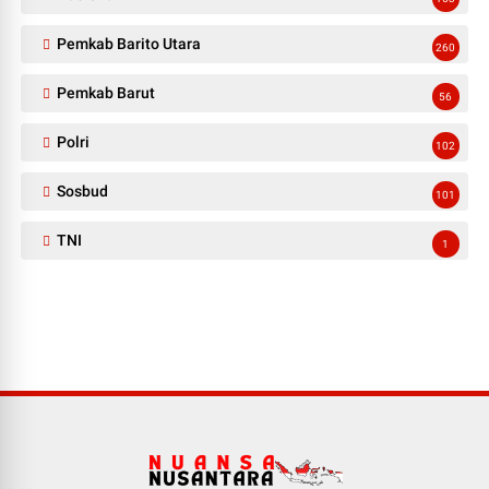
Pemkab Barito Utara
260
Pemkab Barut
56
Polri
102
Sosbud
101
TNI
1