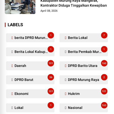
Kabupaten Murung Raya Mangkrak,
Kontraktor Diduga Tinggalkan Kewajiban
April 08, 2026
LABELS
1
7
berita DPRD Murung Raya
Berita Lokal
1
1
Berita Lokal Kabupaten Barito Utara
Berita Pemkab Murung Raya
101
160
Daerah
DPRD Barito Utara
36
2
DPRD Barut
DPRD Murung Raya
101
101
Ekonomi
Hukrim
1
163
Lokal
Nasional