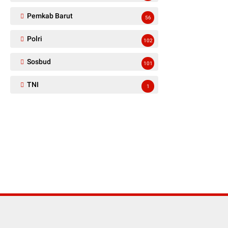
Pemkab Barut
56
Polri
102
Sosbud
101
TNI
1