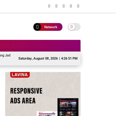
Network
adi Momentum Menghidupkan Jati Diri dan Melestarikan Warisan Leluhur Murun
Saturday
,
August
08
,
2026
|
4:26 51 PM