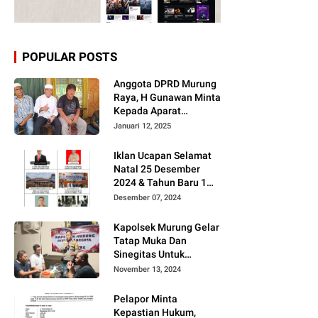
POPULAR POSTS
Anggota DPRD Murung
Raya, H Gunawan Minta
Kepada Aparat
Berantas judi dan
Januari 12, 2025
Narkoba Sesuai
Instruksi Presiden RI
Iklan Ucapan Selamat
Natal 25 Desember
2024 & Tahun Baru 1
Januari 2025
Desember 07, 2024
Kapolsek Murung Gelar
Tatap Muka Dan
Sinegitas Untuk
Menjaga Situasi
November 13, 2024
Kamtibmas Yang
Kondusif Dengan Insan
Pelapor Minta
Pers
Kepastian Hukum,