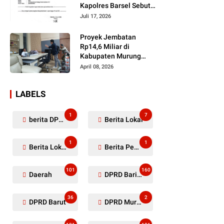
Kapolres Barsel Sebut
Dugaan Penyerobotan
Juli 17, 2026
Lahan Masih Diselidiki
Proyek Jembatan
Rp14,6 Miliar di
Kabupaten Murung
Raya Mangkrak,
April 08, 2026
Kontraktor Diduga
Tinggalkan Kewajiban
LABELS
1
7
berita DPRD Murung Raya
Berita Lokal
1
1
Berita Lokal Kabupaten Barito Utara
Berita Pemkab Murung Raya
101
160
Daerah
DPRD Barito Utara
36
2
DPRD Barut
DPRD Murung Raya