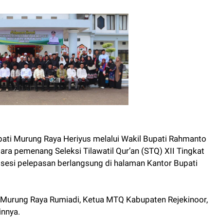
ti Murung Raya Heriyus melalui Wakil Bupati Rahmanto
a pemenang Seleksi Tilawatil Qur’an (STQ) XII Tingkat
esi pelepasan berlangsung di halaman Kantor Bupati
D Murung Raya Rumiadi, Ketua MTQ Kabupaten Rejekinoor,
innya.