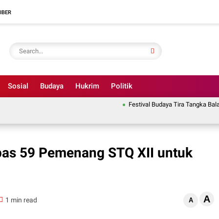
IBER
Sosial
Budaya
Hukrim
Politik
Festival Budaya Tira Tangka Balang J
as 59 Pemenang STQ XII untuk
A
1 min read
A