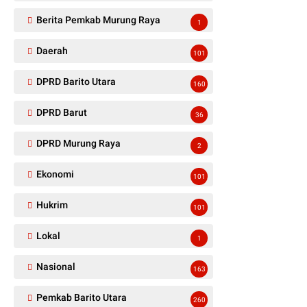
Berita Pemkab Murung Raya
1
Daerah
101
DPRD Barito Utara
160
DPRD Barut
36
DPRD Murung Raya
2
Ekonomi
101
Hukrim
101
Lokal
1
Nasional
163
Pemkab Barito Utara
260