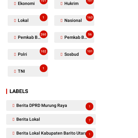
101
101
Ekonomi
Hukrim
1
163
Lokal
Nasional
260
56
Pemkab Barito Utara
Pemkab Barut
102
101
Polri
Sosbud
1
TNI
LABELS
Berita DPRD Murung Raya
1
Berita Lokal
7
Berita Lokal Kabupaten Barito Utara
1